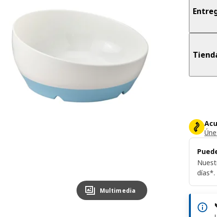
Entreg
Tiend
Acu
Únet
Puede
Nuest
días*.
Multimedia