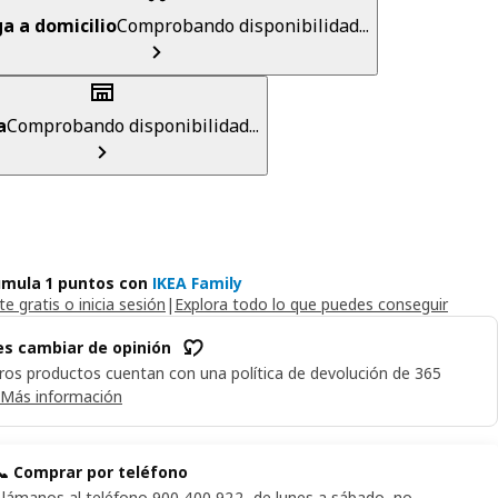
a a domicilio
Comprobando disponibilidad...
a
Comprobando disponibilidad...
mula 1 puntos con
IKEA Family
e gratis o inicia sesión
|
Explora todo lo que puedes conseguir
s cambiar de opinión
ros productos cuentan con una política de devolución de 365
Más información
📞 Comprar por teléfono
Llámanos al teléfono 900 400 922, de lunes a sábado, no