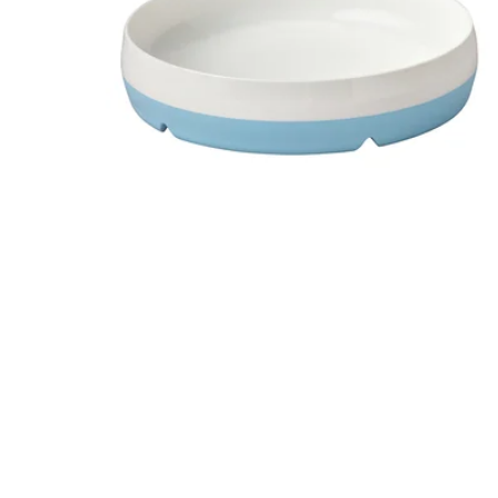
Image zoomed out, normal view