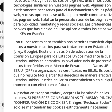
Nosotros, IKEA y nuestros socios digitales, utilizamos cooki
tecnologías similares en nuestras páginas web. Algunas son
Compra
Unirse o iniciar sesión
estrictamente necesarias para el funcionamiento de las pág
web, y otras opcionales se utilizan para medir cómo se utili
IKEA A
las páginas web, habilitar la personalización de las páginas 
Únete a la Red IKEA para Empresas
para publicidad, marketing y redes sociales. Las preferencias
Guías 
cookies que has elegido aquí se aplican a todos los sitios w
El club de empresas que te ofrece ofertas,
Lista 
de IKEA en España.
inspiración y consejos para tu negocio.
Con tu consentimiento también nos permites transferir alg
Tarjet
Descubre todas las ventajas
datos a nuestros socios para su tratamiento en Estados Un
(p. ej., Google). Existe una decisión de adecuación de la
Medio
Comisión Europea para los Estados Unidos mediante la cual
Unirse o iniciar sesión
Estados Unidos se garantiza un nivel adecuado de protecció
datos transferidos en el Marco de Privacidad de Datos UE-
EE.UU. (DPF) a organizaciones certificadas en EE.UU. Es posi
que no resulte fácil ejercer tus derechos de manera efectiva
Estados Unidos. Puedes anular tu consentimiento en cualqui
momento con efecto en el futuro.
Al pinchar en "Aceptar todas", aceptas la instalación de las
cookies. SI PREFIERES CONFIGURARLAS TÚ MISMO, PINCH
"CONFIGURACIÓN DE COOKIES". Si eliges “Rechazar todas”
sólo se mantendrán las cookies estrictamente necesarias.