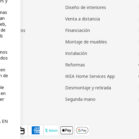
es y
r en IKEA
Diseño de interiores
inas
zan
pps
Venta a distancia
web,
 de
de productos
Financiación
eb
de regalos
Montaje de muebles
unos
as regalo
Instalación
idos
s de pago
Reformas
 en
n de
IKEA Home Services App
ble
Desmontaje y retirada
 en
Segunda mano
er
A EN