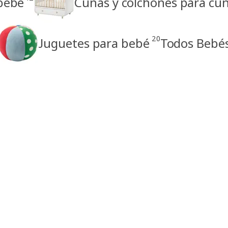
 bebé
Cunas y colchones para cu
20
Juguetes para bebé
Todos Bebé