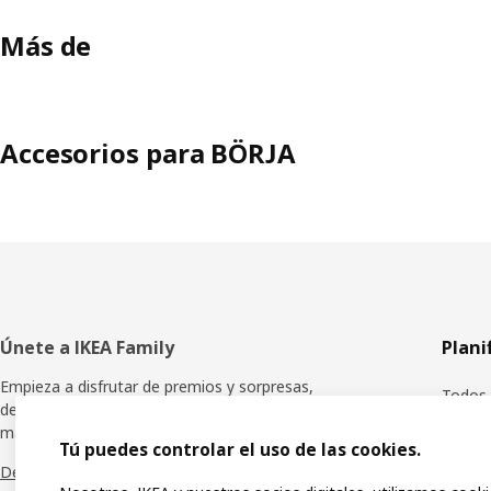
Más de
Accesorios para BÖRJA
Pie
Únete a IKEA Family
Plani
de
Empieza a disfrutar de premios y sorpresas,
Todos 
descuentos especiales y muchas ventajas
página
más.
Planif
Tú puedes controlar el uso de las cookies.
Descubre todos los beneficios
Tienda