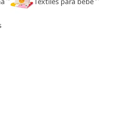
na
Textiles para bebé
s