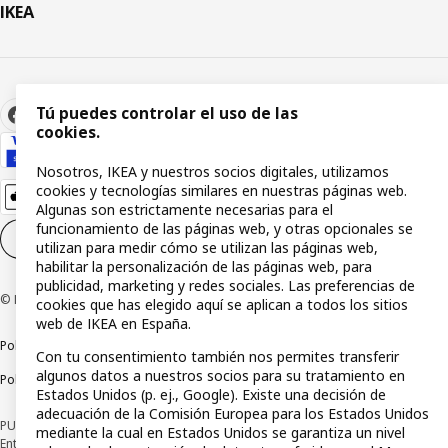
IKEA
Tú puedes controlar el uso de las
cookies.
Nosotros, IKEA y nuestros socios digitales, utilizamos
cookies y tecnologías similares en nuestras páginas web.
Algunas son estrictamente necesarias para el
funcionamiento de las páginas web, y otras opcionales se
Configuración de cookies
ES
utilizan para medir cómo se utilizan las páginas web,
habilitar la personalización de las páginas web, para
publicidad, marketing y redes sociales. Las preferencias de
© Inter IKEA Systems B.V 1999-2026
cookies que has elegido aquí se aplican a todos los sitios
web de IKEA en España.
Política de privacidad
Política de cookies
Términos y condiciones
Con tu consentimiento también nos permites transferir
algunos datos a nuestros socios para su tratamiento en
Política de divulgación responsable
Estados Unidos (p. ej., Google). Existe una decisión de
adecuación de la Comisión Europea para los Estados Unidos
PUBLICIDAD: *Financiación a través de la tarjeta IKEA VISA emitida por la
mediante la cual en Estados Unidos se garantiza un nivel
Entidad de Pago híbrida CaixaBank Payments & Consumer, E.F.C., E.P., S.A.U., y