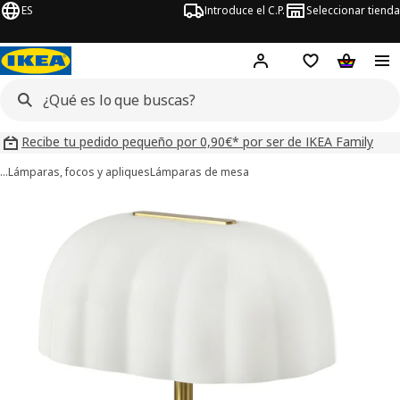
ES
Introduce el C.P.
Seleccionar tienda
Hej!
Iniciar sesión
Lista de deseo
Carrito d
Recibe tu pedido pequeño por 0,90€* por ser de IKEA Family
…
Lámparas, focos y apliques
Lámparas de mesa
ágenes de 7 AKTERSPRING
imágenes