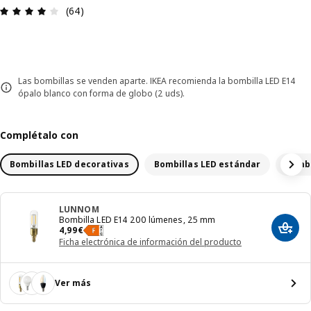
Reseña: 4.1 de 5 estrellas. Revisiones totales: 64
(64)
Las bombillas se venden aparte. IKEA recomienda la bombilla LED E14
ópalo blanco con forma de globo (2 uds).
Complétalo con
Bombillas LED decorativas
Bombillas LED estándar
Bombi
LUNNOM
Bombilla LED E14 200 lúmenes, 25 mm
El precio 4,99€
4
,
99
€
Añadir
Ficha electrónica de información del producto
Ver más