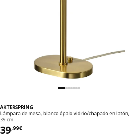
AKTERSPRING
Lámpara de mesa, blanco ópalo vidrio/chapado en latón,
39 cm
El precio 39,99€
39
,
99
€