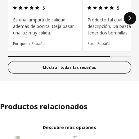
Reseña: 5 de 5 estrellas.
Reseña: 5 de
5
5
Es una lampara de calidad
Producto tal cual la
además de bonita. Deja pasar
descripción. Da bastante 
una luz muy cálida.
tener dos bombillas.
Enriqueta, España
Sara, España
Mostrar todas las reseñas
Productos relacionados
Descubre más opciones