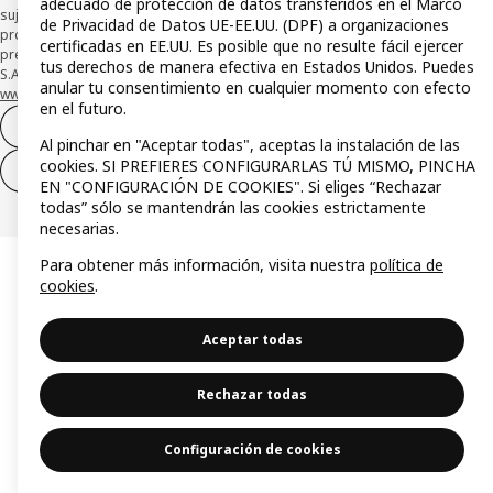
adecuado de protección de datos transferidos en el Marco
sujeta a su organización. La entidad ha escogido como sistema de
de Privacidad de Datos UE-EE.UU. (DPF) a organizaciones
protección de los fondos recibidos de usuarios de servicios de pago que
certificadas en EE.UU. Es posible que no resulte fácil ejercer
presta su depósito en una cuenta bancaria separada abierta en CaixaBank,
tus derechos de manera efectiva en Estados Unidos. Puedes
S.A. Conoce más acerca de las formas de pago de tu tarjeta aquí:
anular tu consentimiento en cualquier momento con efecto
www.caixabankpc.com/es/productos
. ​
en el futuro.
Desistimiento del contrato
Al pinchar en "Aceptar todas", aceptas la instalación de las
cookies. SI PREFIERES CONFIGURARLAS TÚ MISMO, PINCHA
Desistimiento de solo servicios
EN "CONFIGURACIÓN DE COOKIES". Si eliges “Rechazar
todas” sólo se mantendrán las cookies estrictamente
necesarias.
Para obtener más información, visita nuestra
política de
cookies
.
Aceptar todas
Rechazar todas
Configuración de cookies