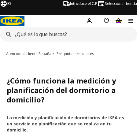
ES
Introduce el C.P.
Seleccionar tienda
Hej!
Iniciar sesión
Lista de deseo
Carrito d
Atención al cliente España
Preguntas frecuentes
¿Cómo funciona la medición y
planificación del dormitorio a
domicilio?
La medición y planificación de dormitorios de IKEA es
un servicio de planificación que se realiza en tu
domicilio.