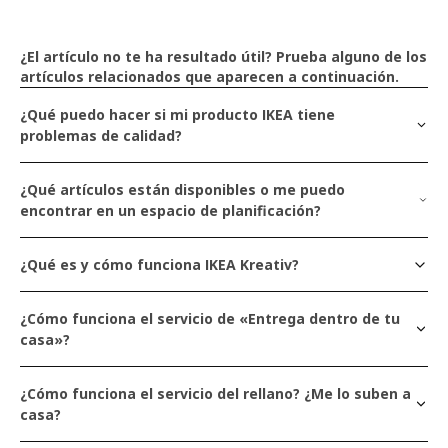
te ha resultado insatisfactoria o poco útil?
¿El artículo no te ha resultado útil? Prueba alguno de los
artículos relacionados que aparecen a continuación.
La respuesta es confusa y difícil de entender
¿Qué puedo hacer si mi producto IKEA tiene
problemas de calidad?
¿Qué artículos están disponibles o me puedo
La respuesta no es relevante para mi pregunta
encontrar en un espacio de planificación?
¿Qué es y cómo funciona IKEA Kreativ?
La respuesta es relevante pero no es útil
¿Cómo funciona el servicio de «Entrega dentro de tu
casa»?
¿Cómo funciona el servicio del rellano? ¿Me lo suben a
La respuesta es demasiado larga o demasiado
casa?
corta