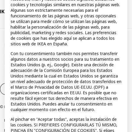
cookies y tecnologías similares en nuestras páginas web.
Algunas son estrictamente necesarias para el
IKEA
funcionamiento de las páginas web, y otras opcionales
se utilizan para medir cómo se utilizan las páginas web,
habilitar la personalización de las páginas web, para
publicidad, marketing y redes sociales. Las preferencias
de cookies que has elegido aquí se aplican a todos los
sitios web de IKEA en España.
Con tu consentimiento también nos permites transferir
algunos datos a nuestros socios para su tratamiento en
Estados Unidos (p. ej., Google). Existe una decisión de
adecuación de la Comisión Europea para los Estados
Unidos mediante la cual en Estados Unidos se garantiza
un nivel adecuado de protección de datos transferidos en
el Marco de Privacidad de Datos UE-EE.UU. (DPF) a
Configuración de cookies
ES
organizaciones certificadas en EE.UU. Es posible que no
resulte fácil ejercer tus derechos de manera efectiva en
Estados Unidos. Puedes anular tu consentimiento en
© Inter IKEA Systems B.V 1999-2026
cualquier momento con efecto en el futuro.
Al pinchar en "Aceptar todas", aceptas la instalación de
Política de privacidad
Política de cookies
Términos y condiciones
las cookies. SI PREFIERES CONFIGURARLAS TÚ MISMO,
PINCHA EN "CONFIGURACIÓN DE COOKIES". Si eliges
Política de divulgación responsable