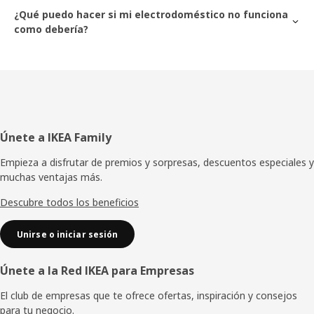
¿Qué puedo hacer si mi electrodoméstico no funciona
como debería?
Envía
Pie
Únete a IKEA Family
de
Empieza a disfrutar de premios y sorpresas, descuentos especiales y
muchas ventajas más.
página
Descubre todos los beneficios
Unirse o iniciar sesión
Únete a la Red IKEA para Empresas
El club de empresas que te ofrece ofertas, inspiración y consejos
para tu negocio.