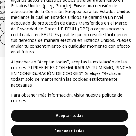
protección de los fondos recibidos de usuarios de servicios de pago que
Estados Unidos (p. ej., Google). Existe una decisión de
presta su depósito en una cuenta bancaria separada abierta en CaixaBank,
adecuación de la Comisión Europea para los Estados Unidos
S.A. Conoce más acerca de las formas de pago de tu tarjeta aquí:
mediante la cual en Estados Unidos se garantiza un nivel
www.caixabankpc.com/es/productos
. ​
adecuado de protección de datos transferidos en el Marco
Desistimiento del contrato
de Privacidad de Datos UE-EE.UU. (DPF) a organizaciones
certificadas en EE.UU. Es posible que no resulte fácil ejercer
Desistimiento de solo servicios
tus derechos de manera efectiva en Estados Unidos. Puedes
anular tu consentimiento en cualquier momento con efecto
en el futuro.
Al pinchar en "Aceptar todas", aceptas la instalación de las
cookies. SI PREFIERES CONFIGURARLAS TÚ MISMO, PINCHA
EN "CONFIGURACIÓN DE COOKIES". Si eliges “Rechazar
todas” sólo se mantendrán las cookies estrictamente
necesarias.
Para obtener más información, visita nuestra
política de
cookies
.
Aceptar todas
Rechazar todas