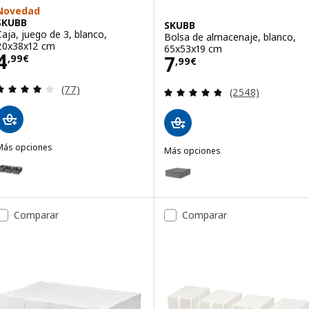
Novedad
SKUBB
SKUBB
Caja, juego de 3, blanco,
Bolsa de almacenaje, blanco,
20x38x12 cm
65x53x19 cm
Precio 4,99€
4
Precio 7,99€
7
,
99
€
,
99
€
Revisa: 4.1 de 5 estrellas. Total opiniones:
(77)
Revisa: 4.8 de 5 
(2548)
Más opciones
Más opciones
SKUBB
SKUBB
pción: SKUBB, Caja, juego de 3, gris oscuro, 20x38x12 cm
Opción: SKUBB, Bolsa de almace
Comparar
Comparar