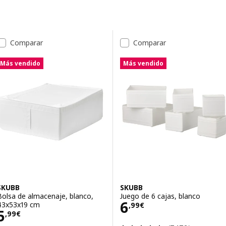
Saltar a resultados
Lista de resultados
Comparar
Comparar
Más vendido
Más vendido
SKUBB
SKUBB
Bolsa de almacenaje, blanco,
Juego de 6 cajas, blanco
Precio 6,99€
6
43x53x19 cm
,
99
€
Precio 5,99€
5
,
99
€