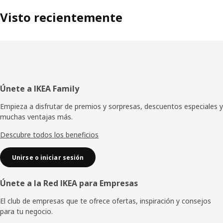
Visto recientemente
Pie
Únete a IKEA Family
de
Empieza a disfrutar de premios y sorpresas, descuentos especiales y
muchas ventajas más.
página
Descubre todos los beneficios
Unirse o iniciar sesión
Únete a la Red IKEA para Empresas
El club de empresas que te ofrece ofertas, inspiración y consejos
para tu negocio.