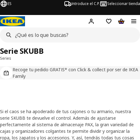
ES
Introduce el C.P.
Seleccionar tienda
Hej!
Iniciar sesión
Lista de deseo
Carrito d
Serie SKUBB
Series
Recoge tu pedido GRATIS* con Click & collect por ser de IKEA
Family
Si el caos se ha apoderado de tus cajones o tu armario, nuestra
serie SKUBB te devuelve el control. Además de ajustarse
perfectamente al sistema de almacenaje PAX, la gran variedad de
cajas y organizadores colgantes te permite dividir y organizar la
ropa, los zapatos y los accesorios. Y, así, tendrás todas tus cosas