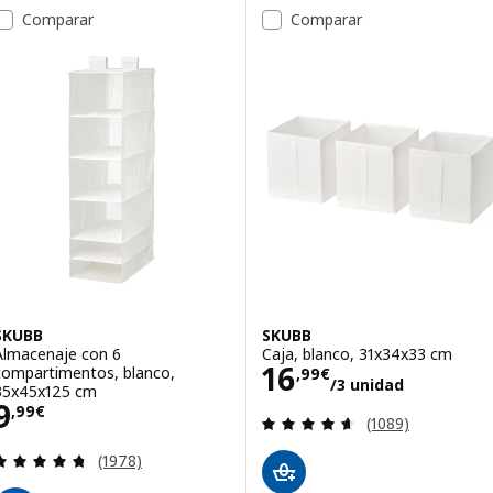
Comparar
Comparar
SKUBB
SKUBB
Almacenaje con 6
Caja, blanco, 31x34x33 cm
Precio 16,99€/3
16
compartimentos, blanco,
,
99
€
/3 unidad
35x45x125 cm
Precio 9,99€
9
,
99
€
Revisa: 4.6 de 5 
(1089)
Revisa: 4.7 de 5 estrellas. Total opiniones:
(1978)