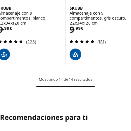
SKUBB
SKUBB
Almacenaje con 9
Almacenaje con 9
compartimentos, blanco,
compartimentos, gris oscuro,
22x34x120 cm
22x34x120 cm
Precio 9,99€
Precio 9,99€
9
9
,
99
€
,
99
€
Revisa: 4.6 de 5 estrellas. Total opiniones:
Revisa: 4.8 de 5 
(226)
(181)
Mostrando 14 de 14 resultados
Recomendaciones para ti