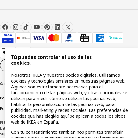
Tú puedes controlar el uso de las
cookies.
Configuración de cookies
ES
Nosotros, IKEA y nuestros socios digitales, utilizamos
cookies y tecnologías similares en nuestras páginas web.
© Inter IKEA Systems B.V 1999-2026
Algunas son estrictamente necesarias para el
funcionamiento de las páginas web, y otras opcionales se
Política de privacidad
utilizan para medir cómo se utilizan las páginas web,
Política de cookies
Términos y condiciones
habilitar la personalización de las páginas web, para
Política de divulgación responsable
publicidad, marketing y redes sociales. Las preferencias de
cookies que has elegido aquí se aplican a todos los sitios
web de IKEA en España.
PUBLICIDAD: *Financiación a través de la tarjeta IKEA VISA emitida por la
Entidad de Pago híbrida CaixaBank Payments & Consumer, E.F.C., E.P., S.A.U., y
Con tu consentimiento también nos permites transferir
sujeta a su organización. La entidad ha escogido como sistema de
algunos datos a nuestros socios para su tratamiento en