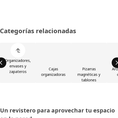
Categorías relacionadas
Omitir lista de categorías de productos
Organizadores,
envases y
Cajas
Pizarras
Arc
zapateros
organizadoras
magnéticas y
tablones
Un revistero para aprovechar tu espacio