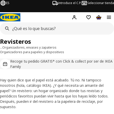
ES
Introduce el C.P.
Seleccionar tienda
Hej!
Iniciar sesión
Lista de deseo
Carrito d
Revisteros
…
Organizadores, envases y zapateros
Organizadores para papeles y dispositivos
Recoge tu pedido GRATIS* con Click & collect por ser de IKEA
Family
Hay quien dice que el papel está acabado. Tú no. Ni tampoco
nosotros (hola, catálogo IKEA). ¿Y qué necesita un amante del
papel? Un revistero: un hogar organizado donde tus revistas y
periódicos favoritos puedan vivir hasta que los hayas leído todos.
Después, pueden ir del revistero a la papelera de reciclaje, por
supuesto.