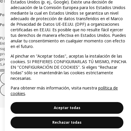
© Inter IKEA Systems B.V 1999-2026
Estados Unidos (p. ej., Google). Existe una decisión de
adecuación de la Comisión Europea para los Estados Unidos
mediante la cual en Estados Unidos se garantiza un nivel
Política de privacidad
Política de cookies
Términos y condiciones
adecuado de protección de datos transferidos en el Marco
de Privacidad de Datos UE-EE.UU. (DPF) a organizaciones
Política de divulgación responsable
certificadas en EE.UU. Es posible que no resulte fácil ejercer
tus derechos de manera efectiva en Estados Unidos. Puedes
PUBLICIDAD: *Financiación a través de la tarjeta IKEA VISA emitida por la
anular tu consentimiento en cualquier momento con efecto
Entidad de Pago híbrida CaixaBank Payments & Consumer, E.F.C., E.P., S.A.U., y
en el futuro.
sujeta a su organización. La entidad ha escogido como sistema de
protección de los fondos recibidos de usuarios de servicios de pago que
Al pinchar en "Aceptar todas", aceptas la instalación de las
presta su depósito en una cuenta bancaria separada abierta en CaixaBank,
cookies. SI PREFIERES CONFIGURARLAS TÚ MISMO, PINCHA
S.A. Conoce más acerca de las formas de pago de tu tarjeta aquí:
EN "CONFIGURACIÓN DE COOKIES". Si eliges “Rechazar
www.caixabankpc.com/es/productos
. ​
todas” sólo se mantendrán las cookies estrictamente
necesarias.
Desistimiento del contrato
Para obtener más información, visita nuestra
política de
Desistimiento de solo servicios
cookies
.
Aceptar todas
Rechazar todas