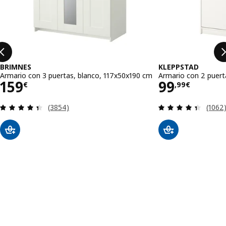
BRIMNES
KLEPPSTAD
Armario con 3 puertas, blanco, 117x50x190 cm
Armario con 2 puert
Precio 159€
Precio 99
159
99
€
,
99
€
Revisa: 4.4 de 5 estrellas. Total opiniones:
Revisa
(3854)
(1062