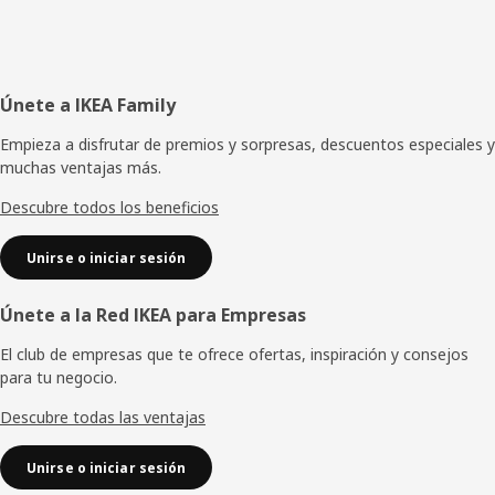
Pie
Únete a IKEA Family
de
Empieza a disfrutar de premios y sorpresas, descuentos especiales y
muchas ventajas más.
página
Descubre todos los beneficios
Unirse o iniciar sesión
Únete a la Red IKEA para Empresas
El club de empresas que te ofrece ofertas, inspiración y consejos
para tu negocio.
Descubre todas las ventajas
Unirse o iniciar sesión