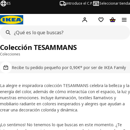
ES
Introduce el C.P.
Seleccionar tienda
Hej!
Iniciar sesión
Lista de deseo
Carrito d
Colección TESAMMANS
Colecciones
Recibe tu pedido pequeño por 0,90€* por ser de IKEA Family
La alegre e inspiradora colección TESAMMANS celebra la belleza y la
energía del color, además de cómo interactúa con el espacio, la luz y
nuestras emociones. Incluye iluminación, textiles llamativos y
mobiliario radiante en colores inesperados y alegres que ayudan a
crear una decoración colorida y dinámica.
¡Lo sentimos! No tenemos lo que buscas en este momento. ¿Te