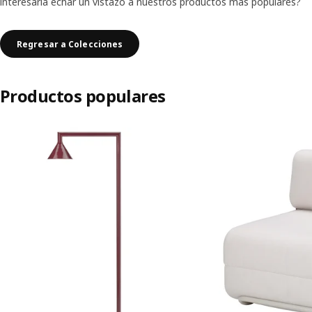
interesaría echar un vistazo a nuestros productos más populares?
Regresar a Colecciones
Productos populares
Saltar listado