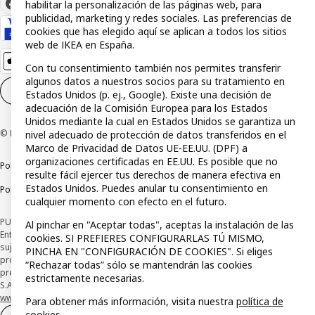
habilitar la personalización de las páginas web, para
publicidad, marketing y redes sociales. Las preferencias de
cookies que has elegido aquí se aplican a todos los sitios
web de IKEA en España.
Con tu consentimiento también nos permites transferir
algunos datos a nuestros socios para su tratamiento en
Configuración de cookies
ES
Estados Unidos (p. ej., Google). Existe una decisión de
adecuación de la Comisión Europea para los Estados
Unidos mediante la cual en Estados Unidos se garantiza un
© Inter IKEA Systems B.V 1999-2026
nivel adecuado de protección de datos transferidos en el
Marco de Privacidad de Datos UE-EE.UU. (DPF) a
organizaciones certificadas en EE.UU. Es posible que no
Política de privacidad
Política de cookies
Términos y condiciones
resulte fácil ejercer tus derechos de manera efectiva en
Estados Unidos. Puedes anular tu consentimiento en
Política de divulgación responsable
cualquier momento con efecto en el futuro.
PUBLICIDAD: *Financiación a través de la tarjeta IKEA VISA emitida por la
Al pinchar en "Aceptar todas", aceptas la instalación de las
Entidad de Pago híbrida CaixaBank Payments & Consumer, E.F.C., E.P., S.A.U., y
cookies. SI PREFIERES CONFIGURARLAS TÚ MISMO,
sujeta a su organización. La entidad ha escogido como sistema de
PINCHA EN "CONFIGURACIÓN DE COOKIES". Si eliges
protección de los fondos recibidos de usuarios de servicios de pago que
“Rechazar todas” sólo se mantendrán las cookies
presta su depósito en una cuenta bancaria separada abierta en CaixaBank,
estrictamente necesarias.
S.A. Conoce más acerca de las formas de pago de tu tarjeta aquí:
www.caixabankpc.com/es/productos
. ​
Para obtener más información, visita nuestra
política de
cookies
.