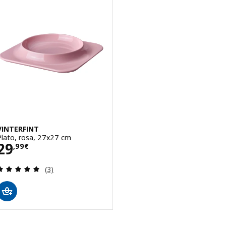
VINTERFINT
Plato, rosa, 27x27 cm
Precio 29,99€
29
,
99
€
Revisa: 5 de 5 estrellas. Total opiniones:
(3)