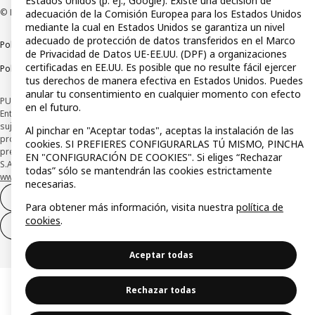
Estados Unidos (p. ej., Google). Existe una decisión de
© Inter IKEA Systems B.V 1999-2026
adecuación de la Comisión Europea para los Estados Unidos
mediante la cual en Estados Unidos se garantiza un nivel
adecuado de protección de datos transferidos en el Marco
Política de privacidad
Política de cookies
Términos y condiciones
de Privacidad de Datos UE-EE.UU. (DPF) a organizaciones
certificadas en EE.UU. Es posible que no resulte fácil ejercer
Política de divulgación responsable
tus derechos de manera efectiva en Estados Unidos. Puedes
anular tu consentimiento en cualquier momento con efecto
PUBLICIDAD: *Financiación a través de la tarjeta IKEA VISA emitida por la
en el futuro.
Entidad de Pago híbrida CaixaBank Payments & Consumer, E.F.C., E.P., S.A.U., y
sujeta a su organización. La entidad ha escogido como sistema de
Al pinchar en "Aceptar todas", aceptas la instalación de las
protección de los fondos recibidos de usuarios de servicios de pago que
cookies. SI PREFIERES CONFIGURARLAS TÚ MISMO, PINCHA
presta su depósito en una cuenta bancaria separada abierta en CaixaBank,
EN "CONFIGURACIÓN DE COOKIES". Si eliges “Rechazar
S.A. Conoce más acerca de las formas de pago de tu tarjeta aquí:
todas” sólo se mantendrán las cookies estrictamente
www.caixabankpc.com/es/productos
. ​
necesarias.
Desistimiento del contrato
Para obtener más información, visita nuestra
política de
cookies
.
Desistimiento de solo servicios
Aceptar todas
Rechazar todas