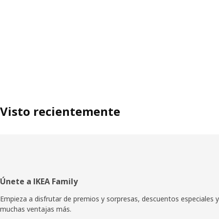
Visto recientemente
Pie
Únete a IKEA Family
de
Empieza a disfrutar de premios y sorpresas, descuentos especiales y
muchas ventajas más.
página