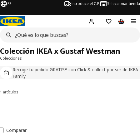
ES
Introduce el C.P.
Seleccionar tienda
Hej!
Iniciar sesión
Lista de deseo
Carrito d
Colección IKEA x Gustaf Westman
Colecciones
Recoge tu pedido GRATIS* con Click & collect por ser de IKEA
Family
1 artículos
Ordenar y filtrar
Saltar a resultados
Lista de resultados
Comparar