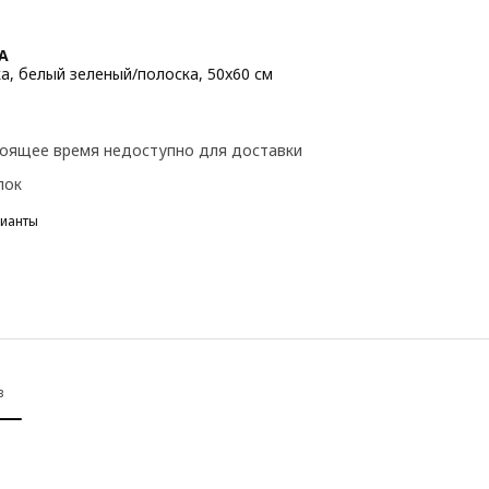
A
а, белый зеленый/полоска, 50x60 см
 4,99€
тоящее время недоступно для доставки
пок
рианты
 SOLFIBBLA, Наволочка, белый бежевый/полоска, 50x60 см
 SOLFIBBLA, Наволочка, белый красный/полоска, 50x60 см
 SOLFIBBLA, Наволочка, белый синий/полоска, 50x60 см
в