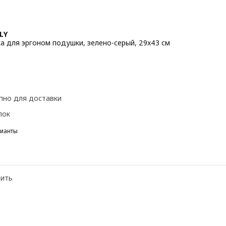
LY
а для эргоном подушки, зелено-серый, 29x43 см
 6,99€
пно для доставки
пок
рианты
 TÖCKENFLY, Наволочка для эргоном подушки, серый, 29x43 см
 TÖCKENFLY, Наволочка для эргоном подушки, белый, 29x43 см
нить
 TÖCKENFLY, Наволочка для эргоном подушки, темно-синий, 29x