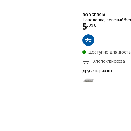
RODGERSIA
Наволочка, зеленый/бел
Цена 5,99€
5
,
99
€
Доступно для доста
Хлопок/вискоза
Другие варианты
RODGERSIA
Вариант: RODGERSIA, На
Вариант: RODGERSIA, На