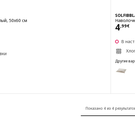
SOLFIBBL
ый, 50x60 см
Наволочк
Цена
4
,
99
€
В нас
Хло
вки
Другие ва
SOLFIBBLA
Вариант:
волочка, серый/белый, 50x60 см
Вариант:
волочка, синий/белый, 50x60 см
Вариант:
Показано 4 из 4 результато