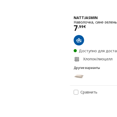
NATTJASMIN
Наволочка, сине-зелены
Цена 7,99€
7
,
99
€
Доступно для доста
Хлопок/лиоцелл
Другие варианты
NATTJASMIN
Вариант: NATTJASMIN, 
Вариант: NATTJASMIN, Н
Сравнить
Вариант: NATTJASMIN, Н