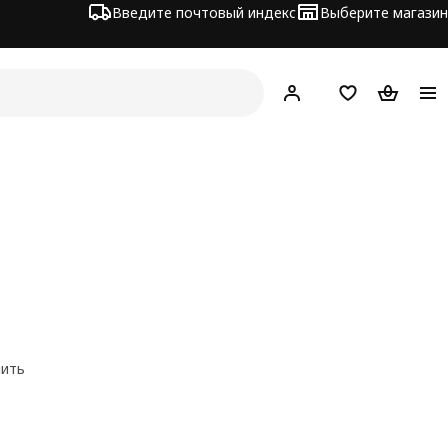
Введите почтовый индекс
Выберите магазин
Hej!
Войти
Список покупо
Корзина 
нить