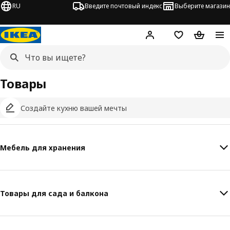
RU
Введите почтовый индекс
Выберите магазин
Hej!
Войти
Список покупо
Корзина 
Товары
Создайте кухню вашей мечты
Мебель для хранения
Товары для сада и балкона