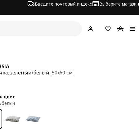
Введите почтовый индекс
Выберите магазин
Hej!
Войти
Список покупо
Корзина 
RSIA
чка, зеленый/белый,
50x60 см
а 5,99€
ь цвет
/белый