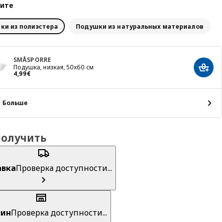
ите
ки из полиэстера
Подушки из натуральных материалов
SMÅSPORRE
Подушка, низкая, 50x60 см
Добав
Цена 4,99€
4
,
99
€
Больше
получить
авка
Проверка доступности...
зин
Проверка доступности...