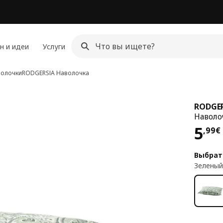
н и идеи
Услуги
олочки
RODGERSIA
Наволочка
RODGE
Наволо
Цен
5
,
99
€
Выбрат
Зеленый