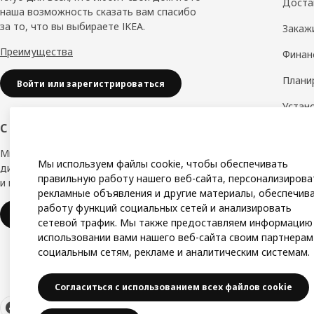
Доста
наша возможность сказать вам спасибо
за то, что вы выбираете IKEA.
Закаж
Преимущества
Финан
Плани
Войти или зарегистрироваться
Устан
С заботой о вашем бизнесе
Дизай
Мы в IKEA, предлагаем безупречный
Замер
Мы используем файлы cookie, чтобы обеспечивать
дизайн, вариации стилей, отличные цены
правильную работу нашего веб-сайта, персонализирова
и надёжное качество.
Сборк
рекламные объявления и другие материалы, обеспечив
работу функций социальных сетей и анализировать
IKEA для бизнеса
сетевой трафик. Мы также предоставляем информацию
использовании вами нашего веб-сайта своим партнерам
социальным сетям, рекламе и аналитическим системам.
Согласиться с использованием всех файлов cookie