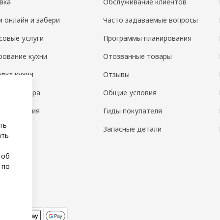
вка
Обслуживание клиентов
и онлайн и забери
Часто задаваемые вопросы
совые услуги
Программы планирования
рование кухни
Отозванные товары
овка кухни
Отзывы
н интерьера
Общие условия
 помещения
Гиды покупателя
ть
а
Запасные детали
ать
 об
 по