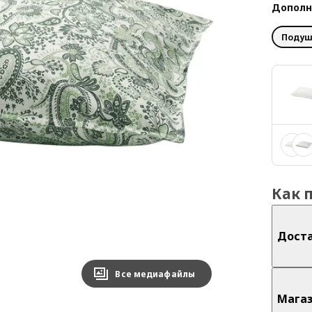
Дополн
Подуш
Как 
Дост
Все медиафайлы
Мага