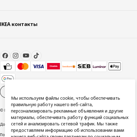
IKEA контакты
Настройки файлов cookies
RU
Мы используем файлы cookie, чтобы обеспечивать
правильную работу нашего веб-сайта,
© Inter IKEA Systems B.V. 1999-2026
персонализировать рекламные объявления и другие
материалы, обеспечивать работу функций социальных
сетей и анализировать сетевой трафик. Мы также
Доступность
Общие условия
предоставляем информацию об использовании вами
Политика конфиденциальности и использования файлов cookie
нашего веб-сайта своим партнерам по социальным