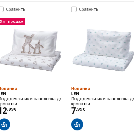
Сравнить
Сравнить
Хит продаж
Новинка
Новинка
LEN
LEN
Пододеяльник и наволочка д/
Пододеяльник и наволочка д
кроватки
кроватки
Цена 12,99€
Цена 7,99€
12
7
,
99
€
,
99
€