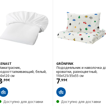
LENAST
GRÖNFINK
Наматрасник,
Пододеяльник и наволочка д
водоотталкивающий, белый,
кроватки, разноцветный,
60x120 см
110x125/35x55 см
Цена 8,99€
Цена 7,99€
8
7
,
99
€
,
99
€
Доступно для доставки
Доступно для доставки