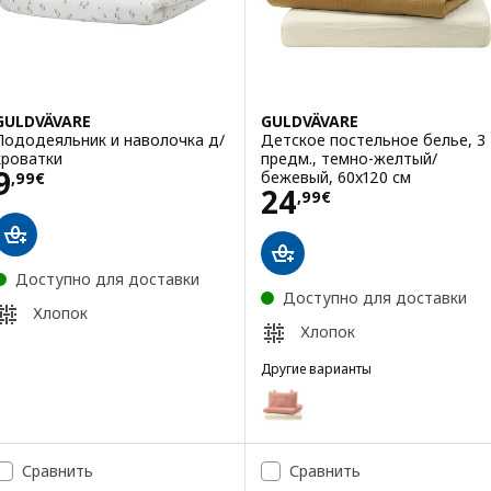
GULDVÄVARE
GULDVÄVARE
Пододеяльник и наволочка д/
Детское постельное белье, 3
кроватки
предм., темно-желтый/
Цена 9,99€
9
бежевый, 60x120 см
,
99
€
Цена 24,99€
24
,
99
€
Доступно для доставки
Доступно для доставки
Хлопок
Хлопок
Другие варианты
GULDVÄVARE
Вариант: GULDVÄVARE, Детско
Сравнить
Сравнить