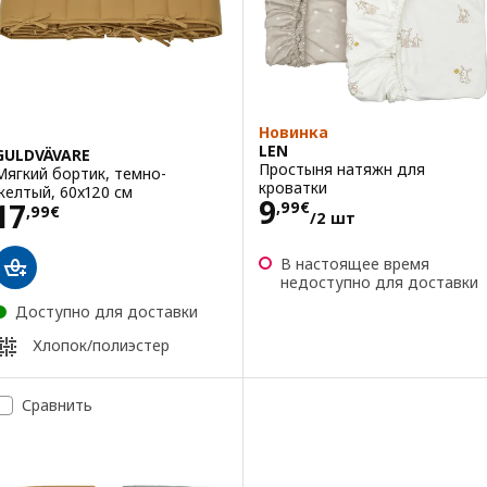
Новинка
LEN
GULDVÄVARE
Простыня натяжн для
Мягкий бортик, темно-
кроватки
желтый, 60x120 см
Цена 9,99€/2 
9
Цена 17,99€
17
,
99
€
,
99
€
/2 шт
В настоящее время
недоступно для доставки
Доступно для доставки
Хлопок/полиэстер
Сравнить