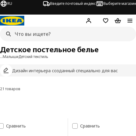
RU
Введите почтовый индекс
Выберите магазин
Hej!
Войти
Список покупо
Корзина 
Детское постельное белье
…
Малыши
Детский текстиль
Дизайн интерьера созданный специально для вас
21 товаров
Фильтровать и сортировать
Перейти к результатам
Список результатов поиска
Сравнить
Сравнить