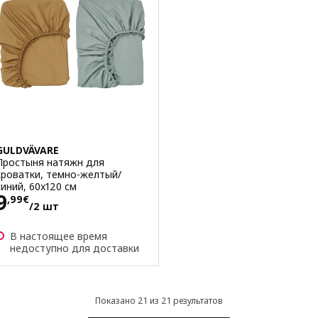
GULDVÄVARE
Простыня натяжн для
кроватки, темно-желтый/
синий, 60x120 см
Цена 9,99€/2 шт
9
,
99
€
/2 шт
В настоящее время
недоступно для доставки
Показано 21 из 21 результатов