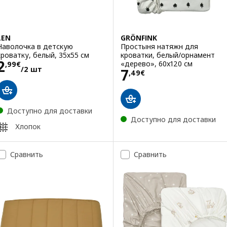
LEN
GRÖNFINK
Наволочка в детскую
Простыня натяжн для
кроватку, белый, 35x55 см
кроватки, белый/орнамент
Цена 2,99€/2 шт
2
«дерево», 60x120 см
,
99
€
/2 шт
Цена 7,49€
7
,
49
€
Доступно для доставки
Доступно для доставки
Хлопок
Сравнить
Сравнить