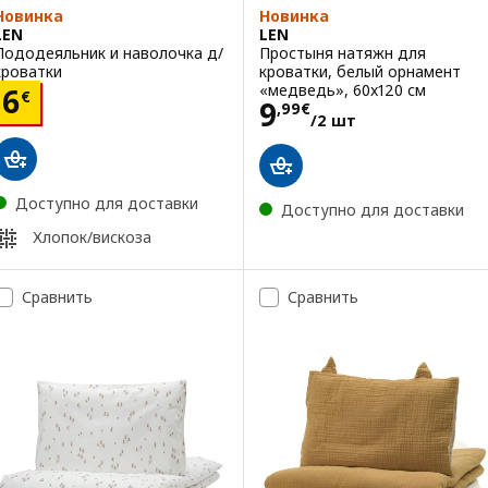
Новинка
Новинка
LEN
LEN
Пододеяльник и наволочка д/
Простыня натяжн для
кроватки
кроватки, белый орнамент
«медведь», 60x120 см
Цена 6€
6
€
Цена 9,99€/2 
9
,
99
€
/2 шт
Доступно для доставки
Доступно для доставки
Хлопок/вискоза
Сравнить
Сравнить