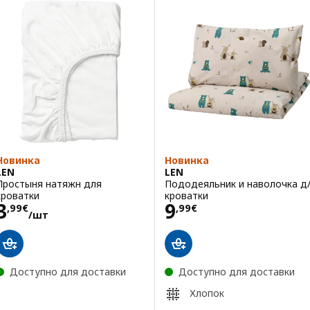
Новинка
Новинка
LEN
LEN
Простыня натяжн для
Пододеяльник и наволочка д
кроватки
кроватки
Цена 3,99€/шт
Цена 9,99€
3
9
,
99
€
,
99
€
/шт
Доступно для доставки
Доступно для доставки
Хлопок