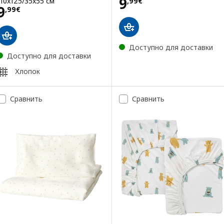
Цена 9,99€
9
110x125/35x55 см
,
99
€
Цена 9,99€
9
,
99
€
Доступно для доставки
Доступно для доставки
Хлопок
Сравнить
Сравнить