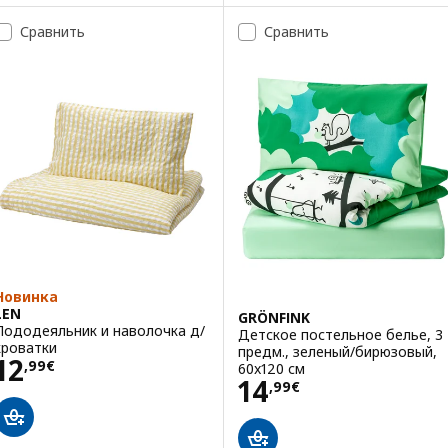
Сравнить
Сравнить
Новинка
LEN
GRÖNFINK
Пододеяльник и наволочка д/
Детское постельное белье, 3
кроватки
предм., зеленый/бирюзовый,
Цена 12,99€
12
,
99
€
60x120 см
Цена 14,99€
14
,
99
€