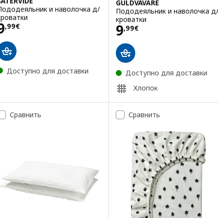
SÄTERVIDE
GULDVÄVARE
Пододеяльник и наволочка д/
Пододеяльник и наволочка д
кроватки
кроватки
Цена 9,99€
9
Цена 9,99€
9
,
99
€
,
99
€
Доступно для доставки
Доступно для доставки
Хлопок
Сравнить
Сравнить