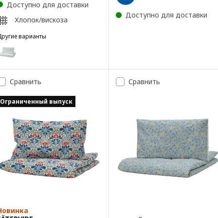
Доступно для доставки
Доступно для доставки
Хлопок/вискоза
Другие варианты
EN
Вариант: LEN, Пододеяльник и наволочка д/кроватки
Сравнить
Сравнить
Ограниченный выпуск
Новинка