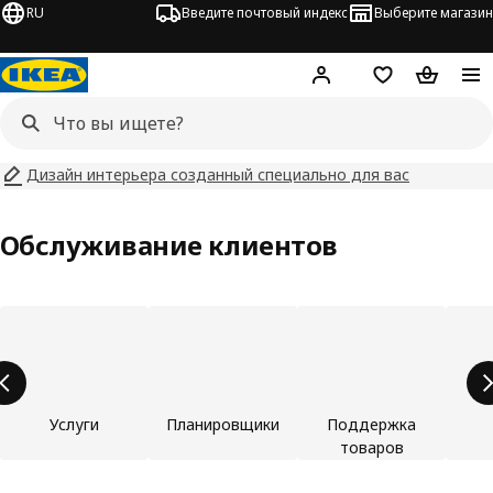
RU
Введите почтовый индекс
Выберите магазин
Hej!
Войти
Список покупо
Корзина 
Дизайн интерьера созданный специально для вас
Обслуживание клиентов
Пропустить список категорий товаров
Услуги
Планировщики
Поддержка
товаров