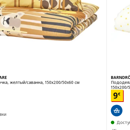
ARE
BARNDR
чка, желтый/саванна, 150x200/50x60 см
Пододеял
150x200/
Цена
9
€
вки
Досту