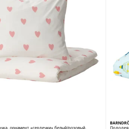
BARNDR
чка, орнамент «сердечки» белый/розовый,
Пододеял