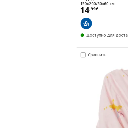
150x200/50x60 см
Цена 14,99€
14
,
99
€
Доступно для доста
Сравнить