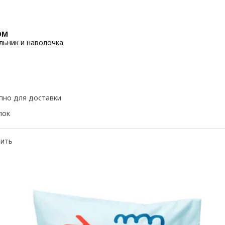
ÖM
ьник и наволочка
 17,99€
пно для доставки
пок
нить