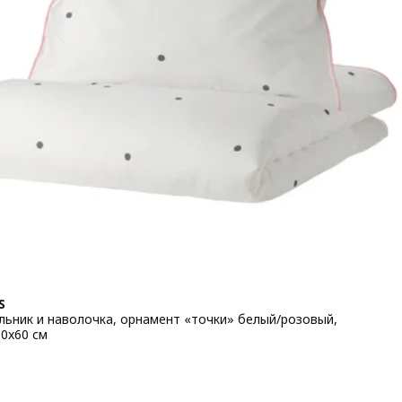
S
ьник и наволочка, орнамент «точки» белый/розовый,
50x60 см
 17,99€