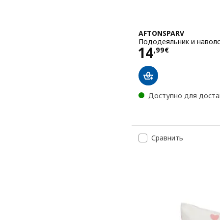
AFTONSPARV
Пододеяльник и наволо
Цена 14,99€
14
,
99
€
Доступно для доста
Сравнить