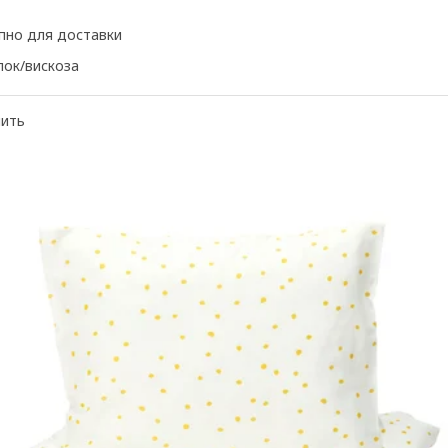
пно для доставки
пок/вискоза
нить