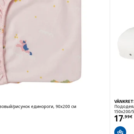
VÄNKRET
зовый/рисунок единороги, 90x200 см
Пододеял
/шт
150x200/
Цена
17
,
99
€