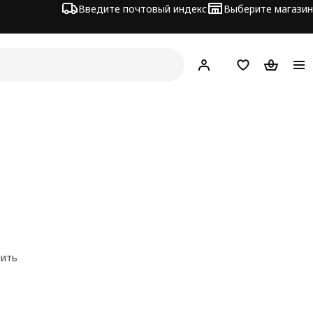
Введите почтовый индекс
Выберите магазин
Hej!
Войти
Список покупо
Корзина 
нить