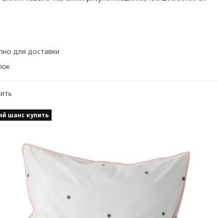
 17,99€
пно для доставки
пок
нить
ий шанс купить