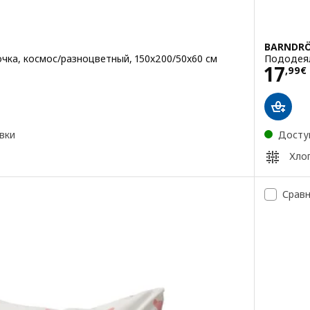
BARNDR
чка, космос/разноцветный, 150x200/50x60 см
Пододеял
Цена
17
,
99
€
вки
Досту
Хло
Срав