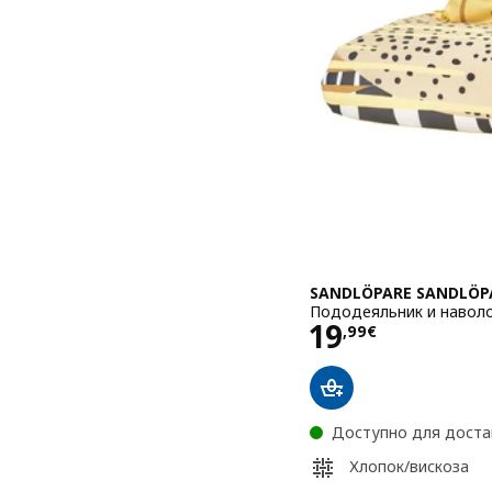
SANDLÖPARE SANDLÖP
Пододеяльник и наволо
Цена 19,99€
19
,
99
€
Доступно для доста
Хлопок/вискоза