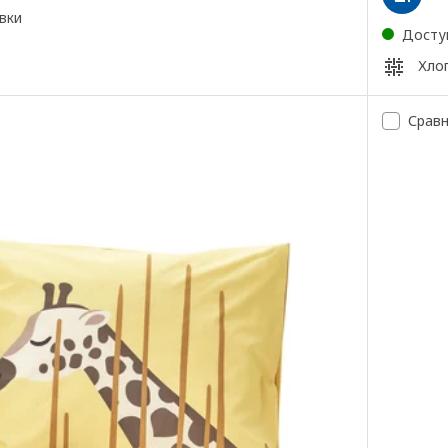
вки
Досту
Хло
Срав