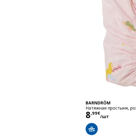
BARNDRÖM
Натяжная простыня, ро
Цена 8,99€
8
,
99
€
/шт