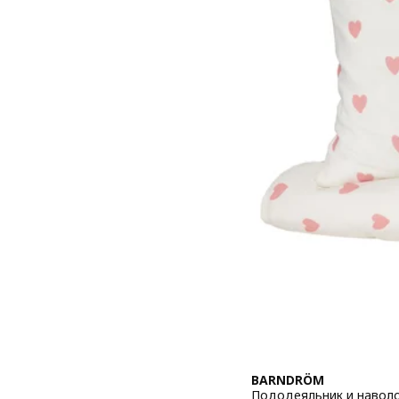
BARNDRÖM
Пододеяльник и наволо