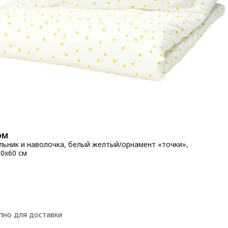
ÖM
ьник и наволочка, белый желтый/орнамент «точки»,
50x60 см
 9€
пно для доставки