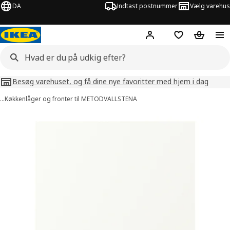
DA
Indtast postnummer
Vælg varehus
Hej!
Log ind her
Huskeliste
Kurv
Besøg varehuset, og få dine nye favoritter med hjem i dag
…
Køkkenlåger og fronter til METOD
VALLSTENA
illeder af VALLSTENA
lleder over