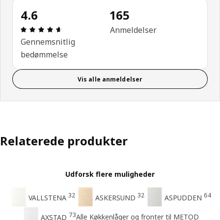
4.6
165
Anmeldelse: 4.6 Ud af 5 Stjerner. Anmeldelser i alt
Anmeldelser
Gennemsnitlig
bedømmelse
Vis alle anmeldelser
Relaterede produkter
Udforsk flere muligheder
32
32
64
VALLSTENA
ASKERSUND
ASPUDDEN
73
Alle Køkkenlåger og fronter til METOD
AXSTAD