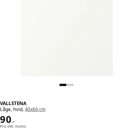
VALLSTENA
Låge, hvid,
40x60 cm
Pris 90.-
90
.
-
Pris inkl. moms