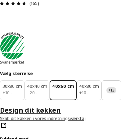
Anmeldelse: 4.6 Ud af 5 Stjerner. Anmeldelser i al
(165)
Svanemærket
Vælg størrelse
30x80 cm
40x40 cm
40x60 cm
40x80 cm
+13
10.-
20.-
10.-
+
10
.
-
−
20
.
-
+
10
.
-
Design dit køkken
Skab dit køkken i vores indretningsværktøj
Fuldend med