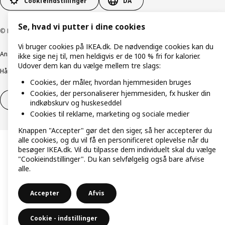
Cookieindstillinger
DA
Se, hvad vi putter i dine cookies
© Inter IKEA Systems B.V. 1999-2026
Vi bruger cookies på IKEA.dk. De nødvendige cookies kan du
Ansvarlig rapportering
Cookiepolitik
Digital tilgængelighed
ikke sige nej til, men heldigvis er de 100 % fri for kalorier.
Udover dem kan du vælge mellem tre slags:
Håndtering af persondata
Salgs- og leveringsbetingelser
Cookies, der måler, hvordan hjemmesiden bruges
Cookies, der personaliserer hjemmesiden, fx husker din
Fortryd dit køb
Fortryd dit køb af service
indkøbskurv og huskeseddel
Cookies til reklame, marketing og sociale medier
Knappen "Accepter" gør det den siger, så her accepterer du
alle cookies, og du vil få en personificeret oplevelse når du
besøger IKEA.dk. Vil du tilpasse dem individuelt skal du vælge
"Cookieindstillinger". Du kan selvfølgelig også bare afvise
alle.
Accepter
Afvis
Cookie - indstillinger