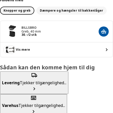
Knopper og greb
Dæmpere og hængsler til køkkenlåger
BILLSBRO
Greb, 40 mm
Læg i
Pris 30.-/2 stk
30
.
-
/2 stk
Vis mere
Sådan kan den komme hjem til dig
Levering
Tjekker tilgængelighed...
Varehus
Tjekker tilgængelighed...