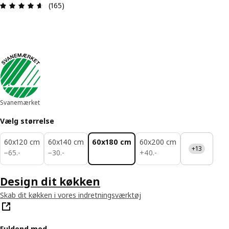
Anmeldelse: 4.6 Ud af 5 Stjerner. Anmeldelser i al
(165)
Svanemærket
Vælg størrelse
60x120 cm
60x140 cm
60x180 cm
60x200 cm
+13
65.-
30.-
40.-
−
65
.
-
−
30
.
-
+
40
.
-
Design dit køkken
Skab dit køkken i vores indretningsværktøj
Fuldend med