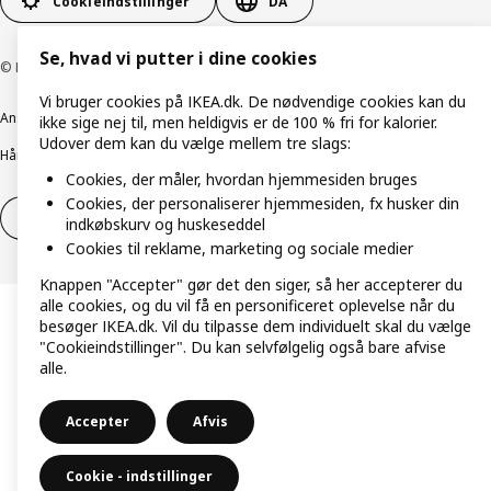
Cookieindstillinger
DA
Se, hvad vi putter i dine cookies
© Inter IKEA Systems B.V. 1999-2026
Vi bruger cookies på IKEA.dk. De nødvendige cookies kan du
Ansvarlig rapportering
Cookiepolitik
Digital tilgængelighed
ikke sige nej til, men heldigvis er de 100 % fri for kalorier.
Udover dem kan du vælge mellem tre slags:
Håndtering af persondata
Salgs- og leveringsbetingelser
Cookies, der måler, hvordan hjemmesiden bruges
Cookies, der personaliserer hjemmesiden, fx husker din
Fortryd dit køb
Fortryd dit køb af service
indkøbskurv og huskeseddel
Cookies til reklame, marketing og sociale medier
Knappen "Accepter" gør det den siger, så her accepterer du
alle cookies, og du vil få en personificeret oplevelse når du
besøger IKEA.dk. Vil du tilpasse dem individuelt skal du vælge
"Cookieindstillinger". Du kan selvfølgelig også bare afvise
alle.
Accepter
Afvis
Cookie - indstillinger