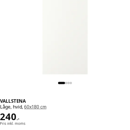
VALLSTENA
Låge, hvid,
60x180 cm
Pris 240.-
240
.
-
Pris inkl. moms