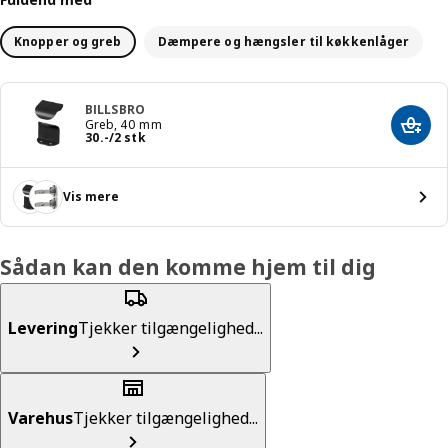
Knopper og greb
Dæmpere og hængsler til køkkenlåger
BILLSBRO
Greb, 40 mm
Læg i
Pris 30.-/2 stk
30
.
-
/2 stk
Vis mere
Sådan kan den komme hjem til dig
Levering
Tjekker tilgængelighed...
Varehus
Tjekker tilgængelighed...