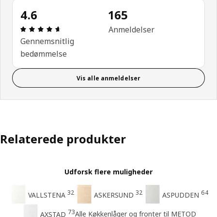
4.6
165
Anmeldelse: 4.6 Ud af 5 Stjerner. Anmeldelser i alt
Anmeldelser
Gennemsnitlig
bedømmelse
Vis alle anmeldelser
Relaterede produkter
Udforsk flere muligheder
32
32
64
VALLSTENA
ASKERSUND
ASPUDDEN
73
Alle Køkkenlåger og fronter til METOD
AXSTAD