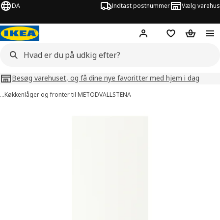
DA
Indtast postnummer
Vælg varehus
Hej!
Log ind her
Huskeliste
Kurv
Besøg varehuset, og få dine nye favoritter med hjem i dag
…
Køkkenlåger og fronter til METOD
VALLSTENA
illeder af VALLSTENA
lleder over