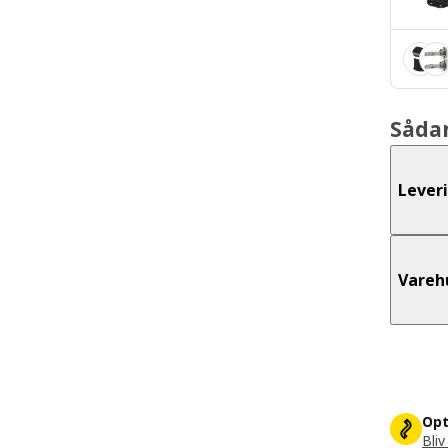
Såda
Lever
Vareh
Opt
Bliv