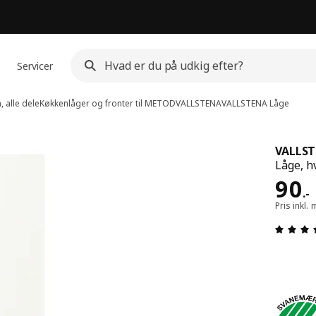
Servicer
 alle dele
Køkkenlåger og fronter til METOD
VALLSTENA
VALLSTENA
Låge
VALLS
Låge, h
Pris
90
.
-
Pris inkl