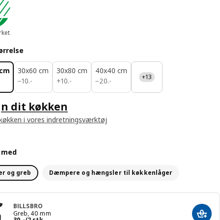
ket
ørrelse
 cm
30x60 cm
30x80 cm
40x40 cm
+13
10.-
10.-
20.-
−
10
.
-
+
10
.
-
−
20
.
-
n dit køkken
 køkken i vores indretningsværktøj
d med
r og greb
Dæmpere og hængsler til køkkenlåger
BILLSBRO
Greb, 40 mm
Læg i
Pris 30.-/2 stk
30
.
-
/2 stk