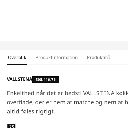
Overblik
Produktinformation
Produktmål
VALLSTENA
305.416.76
Enkelthed når det er bedst! VALLSTENA køkke
overflade, der er nem at matche og nem at ho
altid føles rigtigt.
Produktfunktioner
25