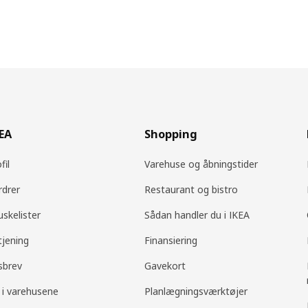
KEA
Shopping
fil
Varehuse og åbningstider
rdrer
Restaurant og bistro
uskelister
Sådan handler du i IKEA
tjening
Finansiering
sbrev
Gavekort
 i varehusene
Planlægningsværktøjer