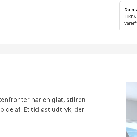
Du m
I IKEA
varer*
nfronter har en glat, stilren
lde af. Et tidløst udtryk, der