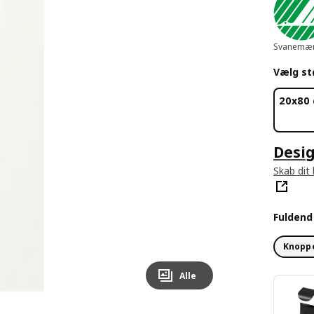
Svanemær
Vælg st
20x80
Desig
Skab dit
Fulden
Knoppe
Alle