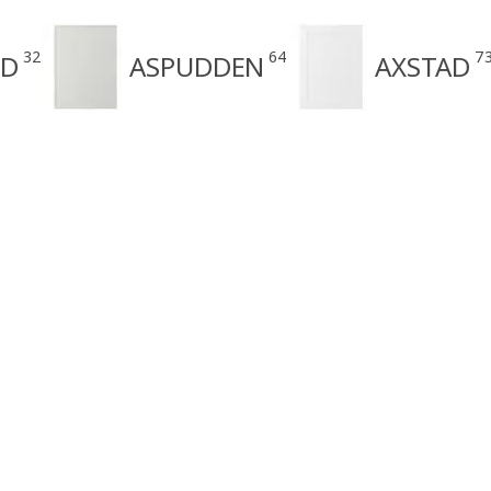
32
64
7
ND
ASPUDDEN
AXSTAD