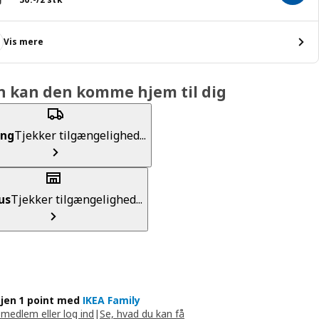
Vis mere
n kan den komme hjem til dig
ing
Tjekker tilgængelighed...
us
Tjekker tilgængelighed...
jen 1 point med
IKEA Family
 medlem eller log ind
|
Se, hvad du kan få