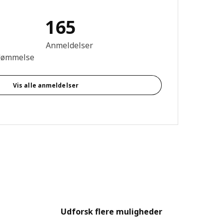
165
se: 4.6 Ud af 5 Stjerner. Anmeldelser i alt: 165
Anmeldelser
dømmelse
Vis alle anmeldelser
Udforsk flere muligheder