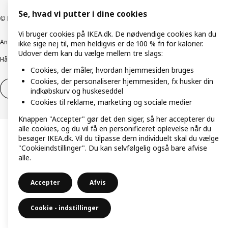
Se, hvad vi putter i dine cookies
© Inter IKEA Systems B.V. 1999-2026
Vi bruger cookies på IKEA.dk. De nødvendige cookies kan du
Ansvarlig rapportering
Cookiepolitik
Digital tilgængelighed
ikke sige nej til, men heldigvis er de 100 % fri for kalorier.
Udover dem kan du vælge mellem tre slags:
Håndtering af persondata
Salgs- og leveringsbetingelser
Cookies, der måler, hvordan hjemmesiden bruges
Cookies, der personaliserer hjemmesiden, fx husker din
Fortryd dit køb
Fortryd dit køb af service
indkøbskurv og huskeseddel
Cookies til reklame, marketing og sociale medier
Knappen "Accepter" gør det den siger, så her accepterer du
alle cookies, og du vil få en personificeret oplevelse når du
besøger IKEA.dk. Vil du tilpasse dem individuelt skal du vælge
"Cookieindstillinger". Du kan selvfølgelig også bare afvise
alle.
Accepter
Afvis
Cookie - indstillinger