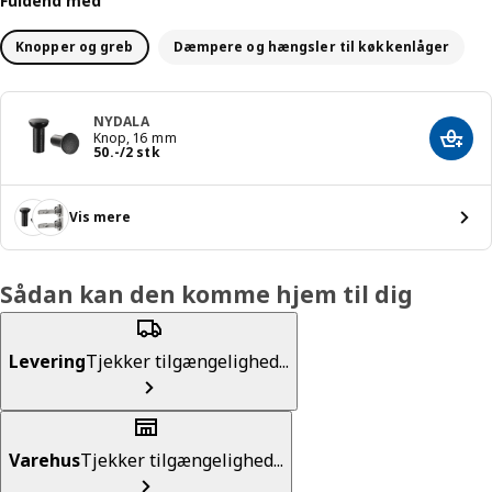
Fuldend med
Knopper og greb
Dæmpere og hængsler til køkkenlåger
NYDALA
Knop, 16 mm
Læg i
Pris 50.-/2 stk
50
.
-
/2 stk
Vis mere
Sådan kan den komme hjem til dig
Levering
Tjekker tilgængelighed...
Varehus
Tjekker tilgængelighed...