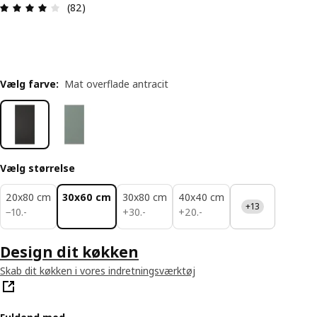
Anmeldelse: 3.9 Ud af 5 Stjerner. Anmeldelser i al
(82)
Vælg farve
:
Mat overflade antracit
Vælg størrelse
20x80 cm
30x60 cm
30x80 cm
40x40 cm
+13
10.-
30.-
20.-
−
10
.
-
+
30
.
-
+
20
.
-
Design dit køkken
Skab dit køkken i vores indretningsværktøj