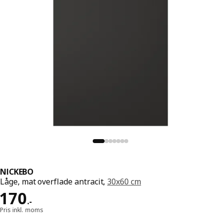
NICKEBO
Låge, mat overflade antracit,
30x60 cm
Pris 170.-
170
.
-
Pris inkl. moms