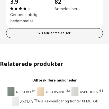
3.9
82
Anmeldelse: 3.9 Ud af 5 Stjerner. Anmeldelser i alt
Anmeldelser
Gennemsnitlig
bedømmelse
Vis alle anmeldelser
Relaterede produkter
Udforsk flere muligheder
64
32
64
NICKEBO
ASKERSUND
ASPUDDEN
73
Alle Køkkenlåger og fronter til METOD
AXSTAD