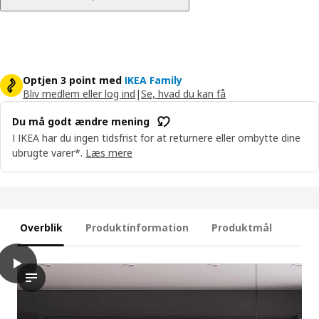
Optjen 3 point med
IKEA Family
Bliv medlem eller log ind
|
Se, hvad du kan få
Du må godt ændre mening
I IKEA har du ingen tidsfrist for at returnere eller ombytte dine
ubrugte varer*.
Læs mere
Overblik
Produktinformation
Produktmål
play
NICKEBO Låge, mat overflade antracit, 30x60 cm
Videoen viser en demonstration eller introduktion af NICKEBO-