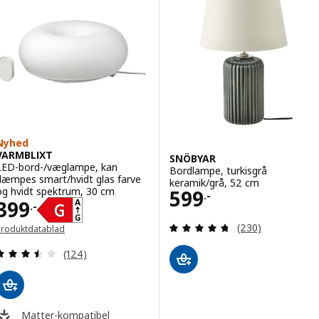
Nyhed
VARMBLIXT
SNÖBYAR
LED-bord-/væglampe, kan
Bordlampe, turkisgrå
dæmpes smart/hvidt glas farve
keramik/grå, 52 cm
Pris 599.-
og hvidt spektrum, 30 cm
599
.-
Pris 399.-
399
.-
Anmeld: 4.7 ud af
(230)
Produktdatablad
Åbner i et nyt vindue)
Anmeld: 3.5 ud af 5 Stjerner. Anmeldelser i alt:
(124)
Matter-kompatibel