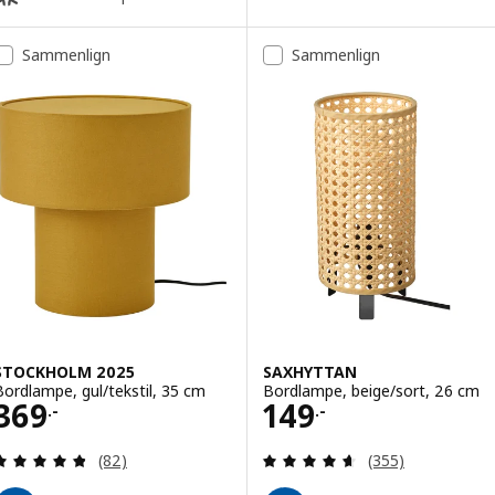
Sammenlign
Sammenlign
STOCKHOLM 2025
SAXHYTTAN
Bordlampe, gul/tekstil, 35 cm
Bordlampe, beige/sort, 26 cm
Pris 369.-
Pris 149.-
369
149
.-
.-
Anmeld: 4.8 ud af 5 Stjerner. Anmeldelser i alt:
Anmeld: 4.6 ud af
(82)
(355)