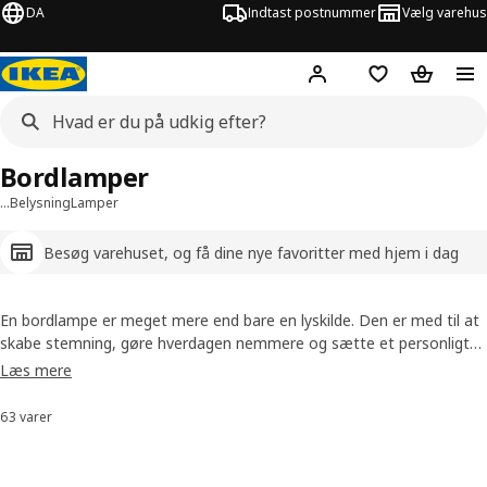
DA
Indtast postnummer
Vælg varehus
Hej!
Log ind her
Huskeliste
Kurv
Bordlamper
…
Belysning
Lamper
Besøg varehuset, og få dine nye favoritter med hjem i dag
En bordlampe er meget mere end bare en lyskilde. Den er med til at
skabe stemning, gøre hverdagen nemmere og sætte et personligt
præg på dit hjem. I IKEA finder du bordlamper til alle rum og behov,
Læs mere
uanset om du drømmer om hyggeligt lys i soveværelset, praktisk
belysning på kontoret eller en dekorativ lampe til stuen. Her får du
63 varer
Sorter og filtrer
inspiration til, hvordan du kan bruge bordlamper i hjemmet, og hvilke
smarte funktioner du kan vælge imellem, så du altid kan finde den
helt rigtige løsning til din indretning.