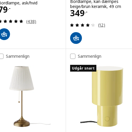
Bordlampe, kan dæmpes
Bordlampe, ask/hvid
Pris 79.-
beige/brun keramik, 49 cm
79
.-
Pris 349.-
349
.-
Anmeld: 4.8 ud af 5 Stjerner. Anmeldelser i alt:
(438)
Anmeld: 4.2 ud af
(12)
Sammenlign
Sammenlign
Udgår snart