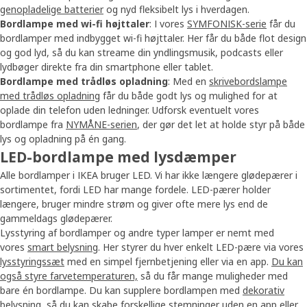
genopladelige batterier
og nyd fleksibelt lys i hverdagen.
Bordlampe med wi-fi højttaler
: I vores
SYMFONISK-serie
får du
bordlamper med indbygget wi-fi højttaler. Her får du både flot design
og god lyd, så du kan streame din yndlingsmusik, podcasts eller
lydbøger direkte fra din smartphone eller tablet.
Bordlampe med trådløs opladning
: Med en
skrivebordslampe
med trådløs opladning
får du både godt lys og mulighed for at
oplade din telefon uden ledninger. Udforsk eventuelt vores
bordlampe fra
NYMÅNE-serien
, der gør det let at holde styr på både
lys og opladning på én gang.
LED-bordlampe med lysdæmper
Alle bordlamper i IKEA bruger LED. Vi har ikke længere glødepærer i
sortimentet, fordi LED har mange fordele. LED-pærer holder
længere, bruger mindre strøm og giver ofte mere lys end de
gammeldags glødepærer.
Lysstyring af bordlamper og andre typer lamper er nemt med
vores
smart belysning
. Her styrer du hver enkelt LED-pære via vores
lysstyringssæt
med en simpel fjernbetjening eller via en app.
Du kan
også styre farvetemperaturen,
så du får mange muligheder med
bare én bordlampe. Du kan supplere bordlampen med
dekorativ
belysning
, så du kan skabe forskellige stemninger uden en app eller