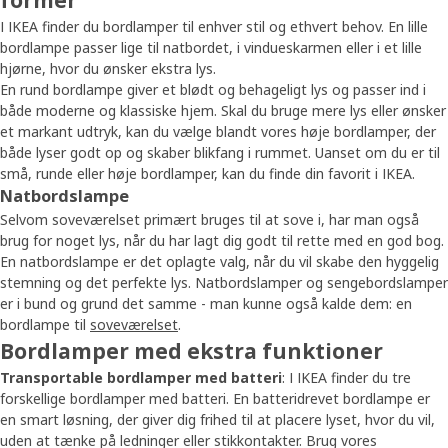
I IKEA finder du bordlamper til enhver stil og ethvert behov. En lille
bordlampe passer lige til natbordet, i vindueskarmen eller i et lille
hjørne, hvor du ønsker ekstra lys.
En rund bordlampe giver et blødt og behageligt lys og passer ind i
både moderne og klassiske hjem. Skal du bruge mere lys eller ønsker
et markant udtryk, kan du vælge blandt vores høje bordlamper, der
både lyser godt op og skaber blikfang i rummet. Uanset om du er til
små, runde eller høje bordlamper, kan du finde din favorit i IKEA.
Natbordslampe
Selvom soveværelset primært bruges til at sove i, har man også
brug for noget lys, når du har lagt dig godt til rette med en god bog.
En natbordslampe er det oplagte valg, når du vil skabe den hyggelig
stemning og det perfekte lys. Natbordslamper og sengebordslamper
er i bund og grund det samme - man kunne også kalde dem: en
bordlampe til
soveværelset
.
Bordlamper med ekstra funktioner
Transportable bordlamper med batteri
: I IKEA finder du tre
forskellige bordlamper med batteri. En batteridrevet bordlampe er
en smart løsning, der giver dig frihed til at placere lyset, hvor du vil,
uden at tænke på ledninger eller stikkontakter. Brug vores