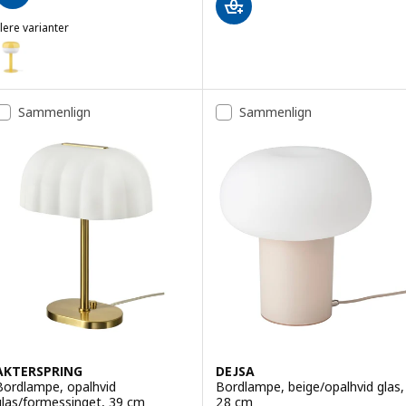
lere varianter
LÅSVERK
Mulighed: BLÅSVERK, Bordlampe, gul, 36 cm
Mulighed: BLÅSVERK, Bordlampe, rød, 36 cm
Sammenlign
Sammenlign
AKTERSPRING
DEJSA
Bordlampe, opalhvid
Bordlampe, beige/opalhvid glas,
glas/formessinget, 39 cm
28 cm