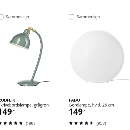
Spring til resultater
Resultatliste
Sammenlign
Sammenlign
RÖDFLIK
FADO
Skrivebordslampe, grågrøn
Bordlampe, hvid, 25 cm
Pris 149.-
Pris 149.-
149
149
.-
.-
Anmeld: 4.7 ud af 5 Stjerner. Anmeldelser i alt:
Anmeld: 4.6 ud af
(180)
(953)