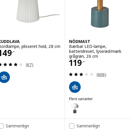
KUDDLAVA
NÖDMAST
Bordlampe, plisseret hvid, 28 cm
Bærbar LED-lampe,
Pris 149.-
149
batteridrevet, lyserød/mørk
.-
grågrøn, 26 cm
Pris 119.-
119
.-
Anmeld: 4 ud af 5 Stjerner. Anmeldelser i alt:
(67)
Anmeld: 2.9 ud af
(606)
Flere varianter
NÖDMAST
Mulighed: NÖDMAST, Bærbar LED
Sammenlign
Sammenlign