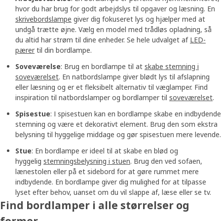
hvor du har brug for godt arbejdslys til opgaver og læsning. En
skrivebordslampe
giver dig fokuseret lys og hjælper med at
undgå trætte øjne. Vælg en model med trådløs opladning, så
du altid har strøm til dine enheder. Se hele udvalget af
LED-
pærer
til din bordlampe.
Soveværelse
: Brug en bordlampe til at
skabe stemning i
soveværelset
. En natbordslampe giver blødt lys til afslapning
eller læsning og er et fleksibelt alternativ til væglamper. Find
inspiration til natbordslamper og bordlamper til
soveværelset
.
Spisestue
: I spisestuen kan en bordlampe skabe en indbydende
stemning og være et dekorativt element. Brug den som ekstra
belysning til hyggelige middage og gør spisestuen mere levende.
Stue
: En bordlampe er ideel til at skabe en blød og
hyggelig
stemningsbelysning i stuen
. Brug den ved sofaen,
lænestolen eller på et sidebord for at gøre rummet mere
indbydende. En bordlampe giver dig mulighed for at tilpasse
lyset efter behov, uanset om du vil slappe af, læse eller se tv.
Find bordlamper i alle størrelser og
former