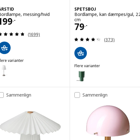
ÅRSTID
SPETSBOJ
Bordlampe, messing/hvid
Bordlampe, kan dæmpes/gul, 2
Pris 199.-
199
cm
.-
Pris 79.-
79
.-
Anmeld: 4.8 ud af 5 Stjerner. Anmeldelser i alt:
(1699)
Anmeld: 4.3 ud af
(373)
lere varianter
RSTID
Flere varianter
ulighed: ÅRSTID, Bordlampe, forniklet/hvid
SPETSBOJ
Mulighed: SPETSBOJ, Bordlamp
Mulighed: SPETSBOJ, Bordlamp
Sammenlign
Sammenlign