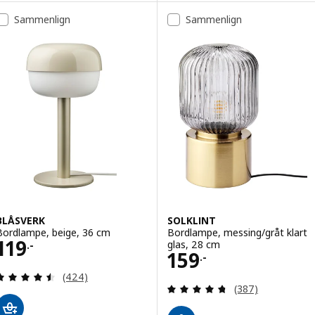
Sammenlign
Sammenlign
BLÅSVERK
SOLKLINT
Bordlampe, beige, 36 cm
Bordlampe, messing/gråt klart
Pris 119.-
119
glas, 28 cm
.-
Pris 159.-
159
.-
Anmeld: 4.5 ud af 5 Stjerner. Anmeldelser i alt:
(424)
Anmeld: 4.7 ud af
(387)