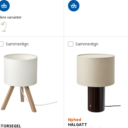
lere varianter
ÖDFLIK
ulighed: RÖDFLIK, Skrivebordslampe, lys beige
Sammenlign
Sammenlign
Nyhed
HALGATT
STORSEGEL