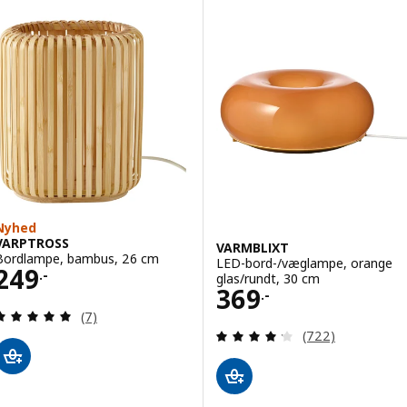
Nyhed
VARPTROSS
VARMBLIXT
Bordlampe, bambus, 26 cm
LED-bord-/væglampe, orange
Pris 249.-
249
.-
glas/rundt, 30 cm
Pris 369.-
369
.-
Anmeld: 4.9 ud af 5 Stjerner. Anmeldelser i alt:
(7)
Anmeld: 4.2 ud af
(722)