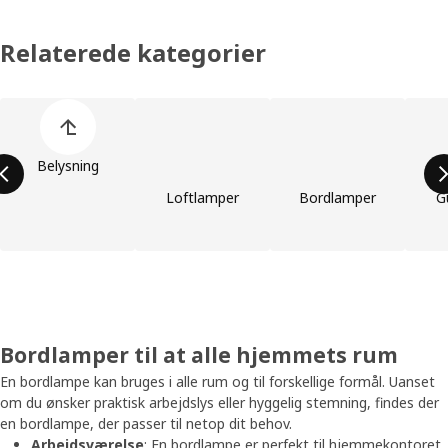
Relaterede kategorier
Spring listen med produktkategorier over
Belysning
Loftlamper
Bordlamper
G
Bordlamper til at alle hjemmets rum
En bordlampe kan bruges i alle rum og til forskellige formål. Uanset
om du ønsker praktisk arbejdslys eller hyggelig stemning, findes der
en bordlampe, der passer til netop dit behov.
Arbejdsværelse
: En bordlampe er perfekt til hjemmekontoret,