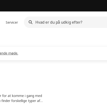
Servicer
gtende møde.
ver for at komme i gang med
finder forskellige typer af
rnbetjening. Du kan derefter