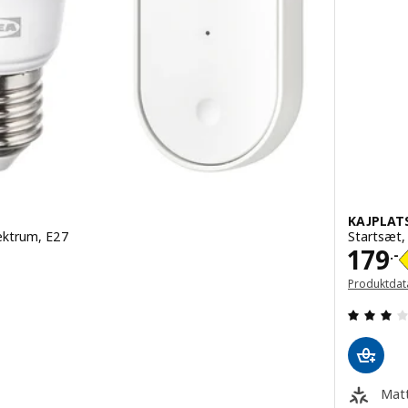
KAJPLAT
ektrum, E27
Startsæt,
Pris 
179
.-
Produktdat
(Åbner i et 
 ud af 5 Stjerner. Anmeldelser i alt:
Matt