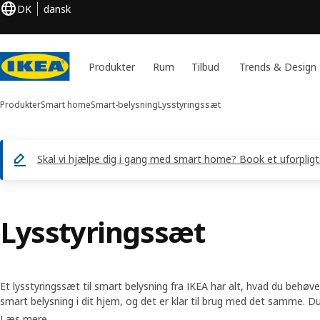
DK
dansk
Produkter
Rum
Tilbud
Trends & Design
Produkter
Smart home
Smart-belysning
Lysstyringssæt
Skal vi hjælpe dig i gang med smart home? Book et uforpli
Lysstyringssæt
Et lysstyringssæt til smart belysning fra IKEA har alt, hvad du behø
smart belysning i dit hjem, og det er klar til brug med det samme. Du 
lysstyringssæt, hvor sættene består af en eller flere pærer og en fje
Læs mere