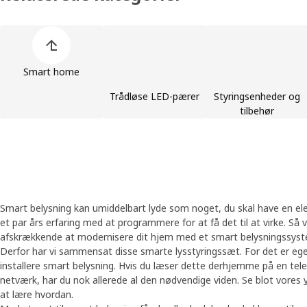
Spring listen med produktkategorier over
Smart home
Trådløse LED-pærer
Styringsenheder og
tilbehør
Smart belysning kan umiddelbart lyde som noget, du skal have en elekt
et par års erfaring med at programmere for at få det til at virke. Så vi
afskrækkende at modernisere dit hjem med et smart belysningssy
Derfor har vi sammensat disse smarte lysstyringssæt. For det er egen
installere smart belysning. Hvis du læser dette derhjemme på en telefon
netværk, har du nok allerede al den nødvendige viden. Se blot vores
at lære hvordan.