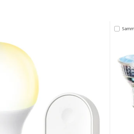
er.
Samme