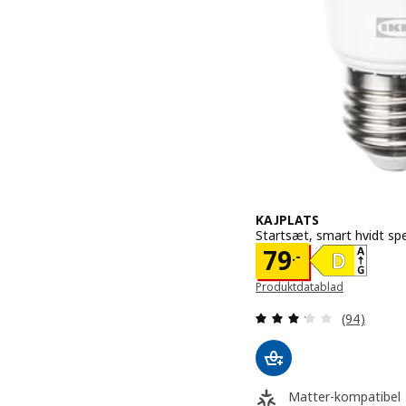
KAJPLATS
Startsæt, smart hvidt sp
Pris 79.-
79
.-
Produktdatablad
(Åbner i et nyt vindue)
Anmeld: 3.2
(94)
Matter-kompatibel