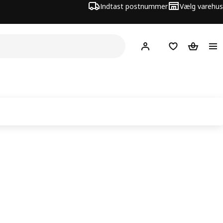
Indtast postnummer
Vælg varehus
Hej!
Log ind her
Huskeliste
Kurv