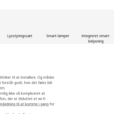
Lysstyringssæt
Smart-lamper
Integreret smart-
belysning
riker til at installere. Og måske
 forstår godt, hvis det føles lidt
stem.
tlig ikke så kompliceret at
, der er tilsluttet et wi-fi-
vejledning til at komme i gang
for