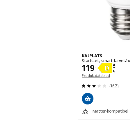
KAJPLATS
Startsæt, smart farvet/h
Pris 119.-
119
.-
Produktdatablad
(Åbner i et nyt vindue)
Anmeld: 2.9
(167)
Matter-kompatibel