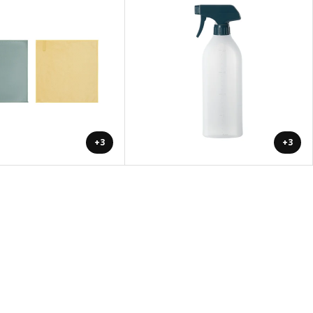
+3
+3