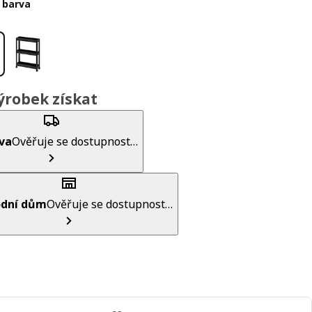
 barva
ýrobek získat
va
Ověřuje se dostupnost…
dní dům
Ověřuje se dostupnost…