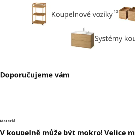
10
Koupelnové vozíky
Systémy ko
Doporučujeme vám
Materiál
V koupelně může být mokro! Velice mo