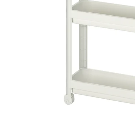
Image zoomed out, normal view