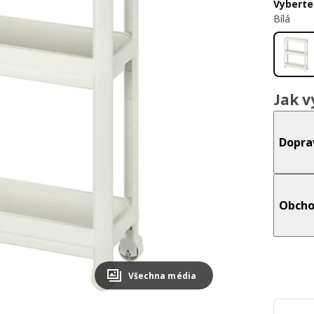
Vyberte
Bílá
Jak v
Dopra
Obcho
Všechna média