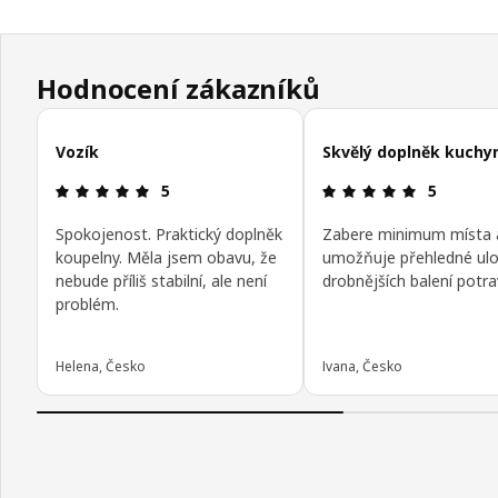
Hodnocení zákazníků
Přeskočit recenze zákazníků
Vozík
Skvělý doplněk kuchy
Hodnocení výrobku: 5 z 5 hvězdičky/hvězdiček
Hodnocení 
5
5
Spokojenost. Praktický doplněk
Zabere minimum místa 
koupelny. Měla jsem obavu, že
umožňuje přehledné ulo
nebude příliš stabilní, ale není
drobnějších balení potra
problém.
Helena, Česko
Ivana, Česko