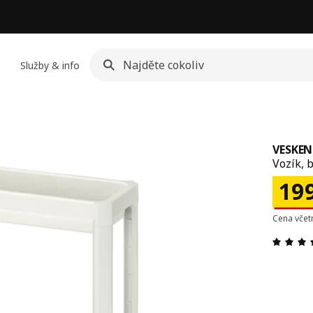
Služby & info
VESKEN
Vozík, b
Cen
19
Cena vče