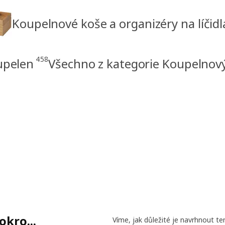
Koupelnové koše a organizéry na líčidl
458
upelen
Všechno z kategorie Koupelnov
kro...
Víme, jak důležité je navrhnout t