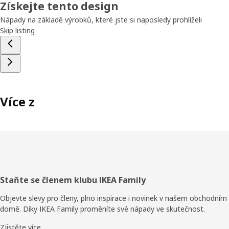
Získejte tento design
Nápady na základě výrobků, které jste si naposledy prohlíželi
Skip listing
Více z
Zápatí
Staňte se členem klubu IKEA Family
Objevte slevy pro členy, plno inspirace i novinek v našem obchodním
domě. Díky IKEA Family proměníte své nápady ve skutečnost.
Zjistěte více