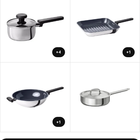
+4
+1
+1