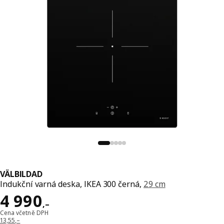
VÄLBILDAD
Indukční varná deska, IKEA 300 černá,
29 cm
Cena 4990,–
4 990
,–
Cena včetně DPH
13,55,–