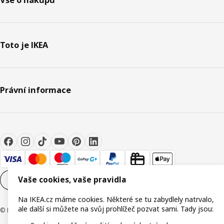
Vše o nákupu
Toto je IKEA
Právní informace
Vaše cookies, vaše pravidla
Nastavení souborů cookie
CS
Na IKEA.cz máme cookies. Některé se tu zabydlely natrvalo,
ale další si můžete na svůj prohlížeč pozvat sami. Tady jsou:
© Inter IKEA Systems B.V. 1999-2026