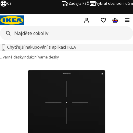
CS
Zadejte PSČ
Vybrat obchodní dům
Hej!
Přihlášení
Nákupní sezna
Nákupní 
Chytřejší nakupování s aplikací IKEA
…
Varné desky
Indukční varné desky
VÄLBILDAD obrázky
t obrázky