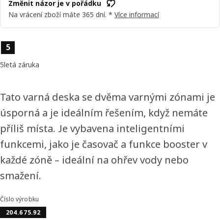
Změnit názor je v pořádku
Na vrácení zboží máte 365 dní. *
Více informací
Vlastnosti výrobku
5
5letá záruka
Tato varná deska se dvěma varnými zónami je
úsporná a je ideálním řešením, když nemáte
příliš místa. Je vybavena inteligentními
funkcemi, jako je časovač a funkce booster v
každé zóně – ideální na ohřev vody nebo
smažení.
Číslo výrobku
204.675.92