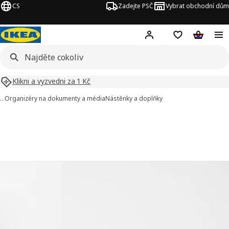
CS
Zadejte PSČ
Vybrat obchodní dům
Hej!
Přihlášení
Nákupní sezna
Nákupní 
Klikni a vyzvedni za 1 Kč
…
Organizéry na dokumenty a média
Nástěnky a doplňky
SVENSÅS obrázky
t obrázky