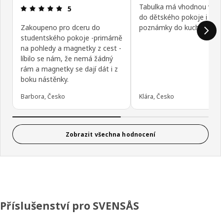
Tabulka má vhodnou veli
Hodnocení výrobku: 5 z 5 hvězdičky/hvězdiček
5
do dětského pokoje i na
Zakoupeno pro dceru do
poznámky do kuchyně :)
studentského pokoje -primárně
na pohledy a magnetky z cest -
líbilo se nám, že nemá žádný
rám a magnetky se dají dát i z
boku nástěnky.
Barbora, Česko
Klára, Česko
Zobrazit všechna hodnocení
Příslušenství pro SVENSÅS