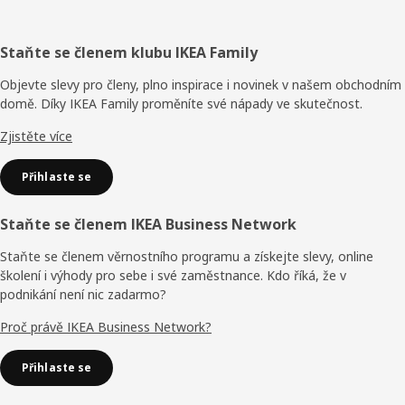
Zápatí
Staňte se členem klubu IKEA Family
Objevte slevy pro členy, plno inspirace i novinek v našem obchodním
domě. Díky IKEA Family proměníte své nápady ve skutečnost.
Zjistěte více
Přihlaste se
Staňte se členem IKEA Business Network
Staňte se členem věrnostního programu a získejte slevy, online
školení i výhody pro sebe i své zaměstnance. Kdo říká, že v
podnikání není nic zadarmo?
Proč právě IKEA Business Network?
Přihlaste se