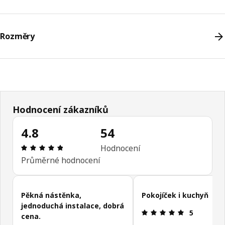
Rozměry
Hodnocení zákazníků
4.8
54
Hodnocení výrobku: 4.8 z 5 hvězdičky/hvězdiček
Hodnocení
Průměrné hodnocení
Přeskočit recenze zákazníků
Pěkná nástěnka,
Pokojíček i kuchyň
jednoduchá instalace, dobrá
Hodnocení v
5
cena.