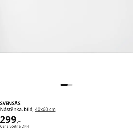
SVENSÅS
Nástěnka, bílá,
40x60 cm
Cena 299,–
299
,–
Cena včetně DPH