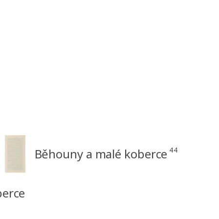
44
Běhouny a malé koberce
berce