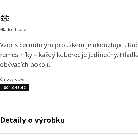
Vlastnosti výrobku
Hladce tkané
Vzor s černobílým proužkem je okouzlující. Ru
řemeslníky – každý koberec je jedinečný. Hladká
obývacích pokojů.
Číslo výrobku
801.048.62
Detaily o výrobku