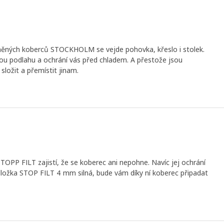
lněných koberců STOCKHOLM se vejde pohovka, křeslo i stolek.
ou podlahu a ochrání vás před chladem. A přestože jsou
ložit a přemístit jinam.
OPP FILT zajistí, že se koberec ani nepohne. Navíc jej ochrání
ložka STOP FILT 4 mm silná, bude vám díky ní koberec připadat