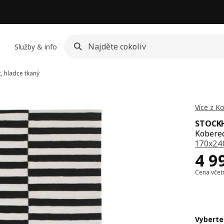
Služby & info
 hladce tkaný
Více z 
STOCK
Koberec
170x24
Cen
4 9
Cena vče
Vyberte