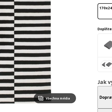
170x2
Doplňte
Jak v
Dopra
Všechna média