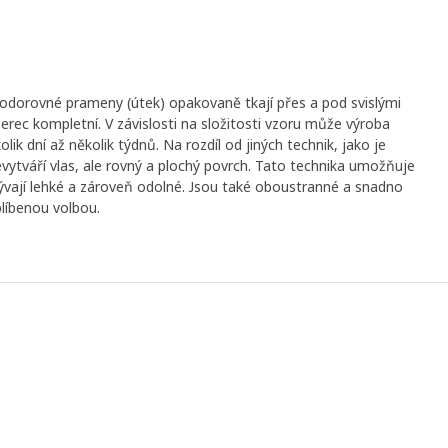
odorovné prameny (útek) opakovaně tkají přes a pod svislými
rec kompletní. V závislosti na složitosti vzoru může výroba
ik dní až několik týdnů. Na rozdíl od jiných technik, jako je
nevytváří vlas, ale rovný a plochý povrch. Tato technika umožňuje
bývají lehké a zároveň odolné. Jsou také oboustranné a snadno
blíbenou volbou.