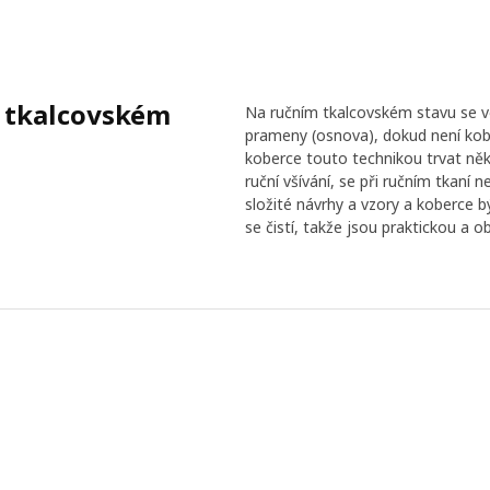
a tkalcovském
Na ručním tkalcovském stavu se v
prameny (osnova), dokud není kobe
koberce touto technikou trvat někol
ruční všívání, se při ručním tkaní 
složité návrhy a vzory a koberce 
se čistí, takže jsou praktickou a o