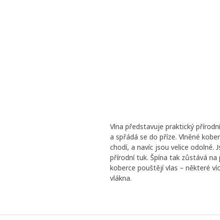
Vlna představuje praktický přírodn
a spřádá se do příze. Vlněné kobe
chodí, a navíc jsou velice odolné.
přírodní tuk. Špína tak zůstává n
koberce pouštějí vlas – některé víc
vlákna.