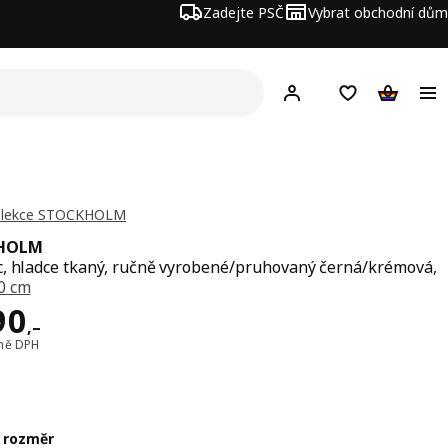
Zadejte PSČ
Vybrat obchodní dům
Hej!
Přihlášení
Nákupní sezna
Nákupní 
Kolekce STOCKHOLM
HOLM
, hladce tkaný, ručně vyrobené/pruhovaný černá/krémová,
0 cm
a 4990,–
90
,–
tně DPH
 rozměr