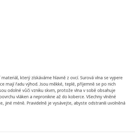
í materiál, který získáváme hlavně z ovcí. Surová vlna se vypere
rce mají řadu výhod. Jsou měkké, teplé, příjemně se po nich
 Jsou odolné vůči vzniku skvrn, protože vlna v sobě obsahuje
a povrchu vláken a nepronikne až do koberce. Všechny vlněné
e, jiné méně. Pravidelně je vysávejte, abyste odstranili uvolněná