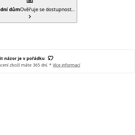
dní dům
Ověřuje se dostupnost…
t názor je v pořádku
cení zboží máte 365 dní. *
Více informací