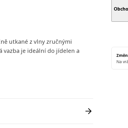
Obcho
čně utkané z vlny zručnými
 vazba je ideální do jídelen a
Změni
Na vrá