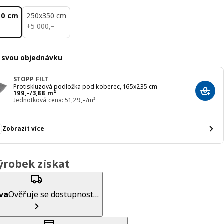
40 cm
250x350 cm
5000,–
+
5 000
,–
 svou objednávku
STOPP FILT
Protiskluzová podložka pod koberec, 165x235 cm
Cena 199,–/3,88 m²
199
,–
/3,88 m²
Přida
Jednotková cena: 51,29,–/m²
Zobrazit více
ýrobek získat
va
Ověřuje se dostupnost…