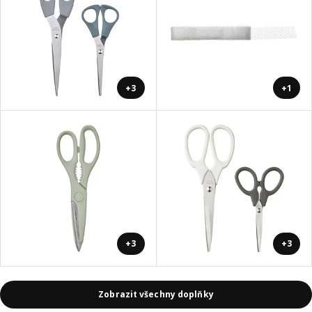
+3
+1
+3
+3
Zobrazit všechny doplňky