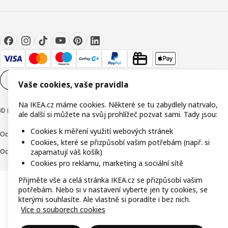
Nastavení souborů cookie
CS
Vaše cookies, vaše pravidla
Na IKEA.cz máme cookies. Některé se tu zabydlely natrvalo,
© Inter IKEA Systems B.V. 1999-2026
ale další si můžete na svůj prohlížeč pozvat sami. Tady jsou:
Cookies k měření využití webových stránek
Ochrana osobních údajů
Cookies
Společně bezpečně
Digitální přístupnost
Cookies, které se přizpůsobí vašim potřebám (např. si
Ochrana Oznamovatelů
zapamatují váš košík)
Cookies pro reklamu, marketing a sociální sítě
Přijměte vše a celá stránka IKEA.cz se přizpůsobí vašim
potřebám. Nebo si v nastavení vyberte jen ty cookies, se
kterými souhlasíte. Ale vlastně si poradíte i bez nich.
Více o souborech cookies