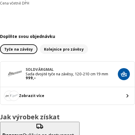
Cena včetně DPH
Doplňte svou objednávku
Tyče na závěsy
Kolejnice pro závěsy
SOLDVÄRGMAL
Sada dvojité tyče na závěsy, 120-210 cm 19 mm
Přida
Cena 999,–
999
,–
Zobrazit více
Jak výrobek získat