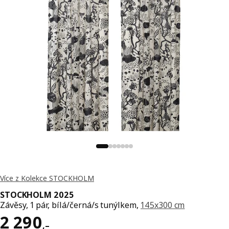
Více z Kolekce STOCKHOLM
STOCKHOLM 2025
Závěsy, 1 pár, bílá/černá/s tunýlkem,
145x300 cm
Cena 2290,–
2 290
,–