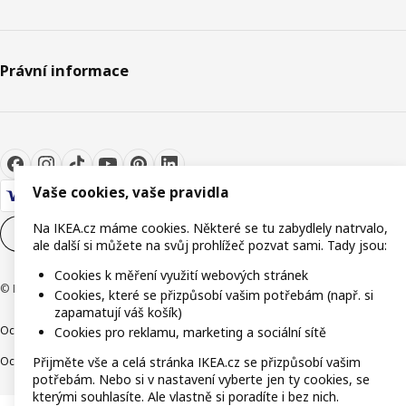
Právní informace
Vaše cookies, vaše pravidla
Na IKEA.cz máme cookies. Některé se tu zabydlely natrvalo,
Nastavení souborů cookie
CS
ale další si můžete na svůj prohlížeč pozvat sami. Tady jsou:
Cookies k měření využití webových stránek
© Inter IKEA Systems B.V. 1999-2026
Cookies, které se přizpůsobí vašim potřebám (např. si
zapamatují váš košík)
Ochrana osobních údajů
Cookies
Společně bezpečně
Digitální přístupnost
Cookies pro reklamu, marketing a sociální sítě
Ochrana Oznamovatelů
Přijměte vše a celá stránka IKEA.cz se přizpůsobí vašim
potřebám. Nebo si v nastavení vyberte jen ty cookies, se
kterými souhlasíte. Ale vlastně si poradíte i bez nich.