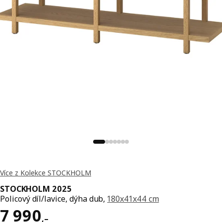
Více z Kolekce STOCKHOLM
STOCKHOLM 2025
Policový díl/lavice, dýha dub,
180x41x44 cm
Cena 7990,–
7 990
,–