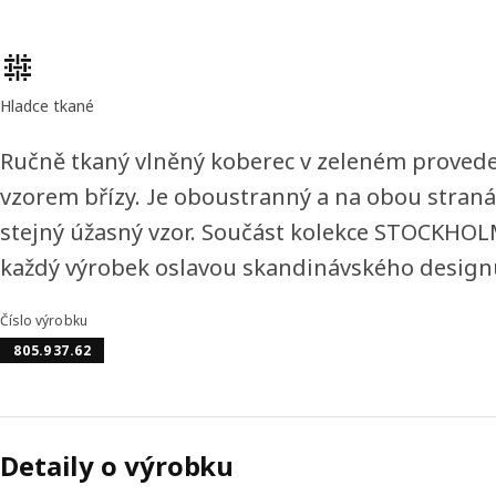
Vlastnosti výrobku
Hladce tkané
Ručně tkaný vlněný koberec v zeleném provede
vzorem břízy. Je oboustranný a na obou stran
stejný úžasný vzor. Součást kolekce STOCKHOLM
každý výrobek oslavou skandinávského design
Číslo výrobku
805.937.62
Detaily o výrobku