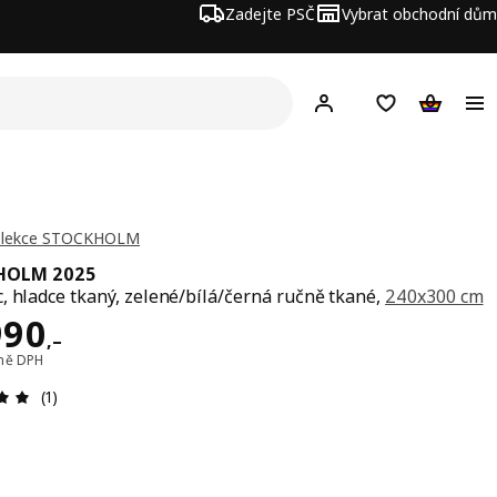
Zadejte PSČ
Vybrat obchodní dům
Hej!
Přihlášení
Nákupní sezna
Nákupní 
Kolekce STOCKHOLM
HOLM 2025
, hladce tkaný, zelené/bílá/černá ručně tkané,
240x300 cm
a 11990,–
990
,–
tně DPH
Hodnocení výrobku: 5 z 5 hvězdičky/hvězdiček Hod
(1)