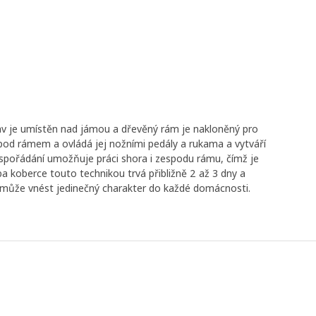
av je umístěn nad jámou a dřevěný rám je nakloněný pro
í pod rámem a ovládá jej nožními pedály a rukama a vytváří
uspořádání umožňuje práci shora i zespodu rámu, čímž je
a koberce touto technikou trvá přibližně 2 až 3 dny a
é může vnést jedinečný charakter do každé domácnosti.