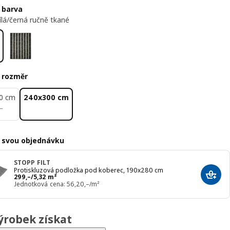
 barva
ílá/černá ručně tkané
 rozměr
0 cm
240x300 cm
–
–
 svou objednávku
STOPP FILT
Protiskluzová podložka pod koberec, 190x280 cm
Cena 299,–/5,32 m²
299
,–
/5,32 m²
Přida
Jednotková cena: 56,20,–/m²
ýrobek získat