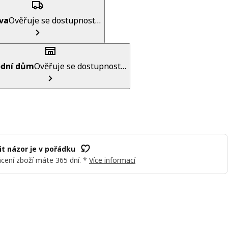
va
Ověřuje se dostupnost…
dní dům
Ověřuje se dostupnost…
t názor je v pořádku
cení zboží máte 365 dní. *
Více informací