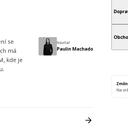
Dopra
Obcho
ní se
Návrhář
Paulin Machado
ách má
, kde je
u.
Změni
Na vrá