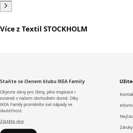
Více z Textil STOCKHOLM
Zápatí
Staňte se členem klubu IKEA Family
Užit
Objevte slevy pro členy, plno inspirace i
Konta
novinek v našem obchodním domě. Díky
IKEA Family proměníte své nápady ve
Inform
skutečnost.
Nejčas
Zjistěte více
Záruky