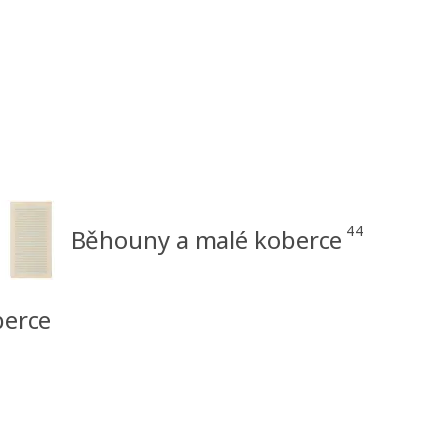
44
Běhouny a malé koberce
berce