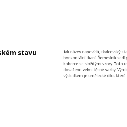
vském stavu
Jak název napovídá, tkalcovský st
horizontální tkaní. Řemeslník sed
koberce se složitými vzory. Toto 
dosaženo velmi těsné vazby. Výrob
výsledkem je umělecké dílo, kter