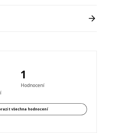
1
 výrobku: 5 z 5 hvězdičky/hvězdiček Hodnocení celkem: 1
Hodnocení
í
razit všechna hodnocení