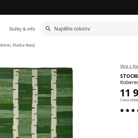
Služby & info
berec, hladce tkaný
Více z 
STOCK
Koberec
Cen
11 
Cena vče