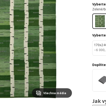
Vyberte
Zelené/b
Vyberte
170x24
6000,
−
6 000
,
Doplňte
Všechna média
Jak v