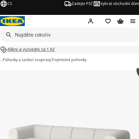
CS
Zadejte PSČ
Vybrat obchodní dům
Hej!
Přihlášení
Nákupní sezna
Nákupní 
Klikni a vyzvedni za 1 Kč
…
Pohovky a sedací soupravy
Trojmístné pohovky
STOCKHOLM 2025 obrázky
t obrázky