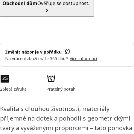
Obchodní dům
Ověřuje se dostupnost…
Změnit názor je v pořádku
Na vrácení zboží máte 365 dní. *
Více informací
Vlastnosti výrobku
25
25letá záruka
Pratelný potah
Kvalita s dlouhou životností, materiály
příjemné na dotek a pohodlí s geometrickými
tvary a vyváženými proporcemi – tato pohovka