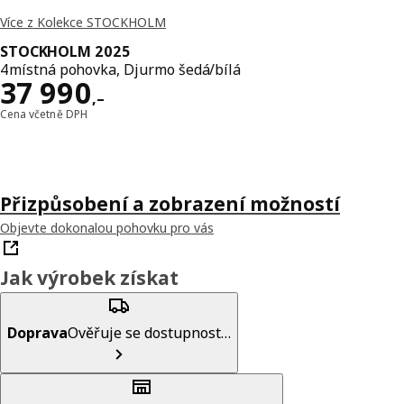
Více z Kolekce STOCKHOLM
STOCKHOLM 2025
4místná pohovka, Djurmo šedá/bílá
Cena 37990,–
37 990
,–
Cena včetně DPH
Přizpůsobení a zobrazení možností
Objevte dokonalou pohovku pro vás
Jak výrobek získat
Doprava
Ověřuje se dostupnost…