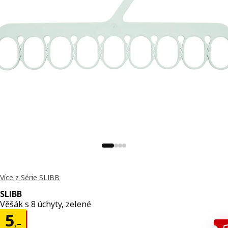
Více z Série SLIBB
SLIBB
Věšák s 8 úchyty, zelené
Cena 5,–
5
,–