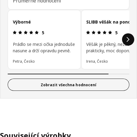
Průměrné hodnocení
Přeskočit recenze zákazníků
Výborné
SLIBB věšák na ponožk
Hodnocení výrobku: 5 z 5 hvězdičky/hvězdiček
Hodnocení v
5
5
Prádlo se mezi očka jednoduše
Věšák je pěkný, nezabírá 
nasune a drží opravdu pevně.
prakticky, moc doporučuj
Petra, Česko
Irena, Česko
Zobrazit všechna hodnocení
Související výrobky