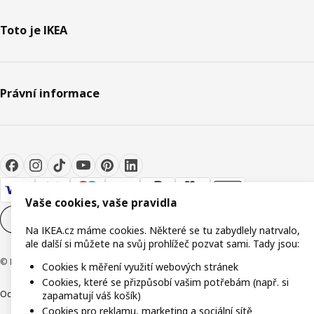
Toto je IKEA
Právní informace
Vaše cookies, vaše pravidla
Nastavení souborů cookie
CS
Na IKEA.cz máme cookies. Některé se tu zabydlely natrvalo,
ale další si můžete na svůj prohlížeč pozvat sami. Tady jsou:
© Inter IKEA Systems B.V. 1999-2026
Cookies k měření využití webových stránek
Cookies, které se přizpůsobí vašim potřebám (např. si
Ochrana osobních údajů
Cookies
Společně bezpečně
Digitální přístupnost
zapamatují váš košík)
Cookies pro reklamu, marketing a sociální sítě