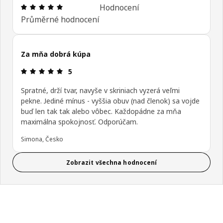
Hodnocení výrobku: 4.9 z 5 hvězdičky/hvězdiček 
Hodnocení
Průměrné hodnocení
Za mňa dobrá kúpa
Hodnocení výrobku: 5 z 5 hvězdičky/hvězdiček
5
Spratné, drží tvar, navyše v skriniach vyzerá veľmi
pekne. Jediné mínus - vyššia obuv (nad členok) sa vojde
buď len tak tak alebo vôbec. Každopádne za mňa
maximálna spokojnosť. Odporúčam.
Simona, Česko
Zobrazit všechna hodnocení