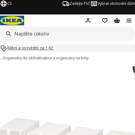
CS
Zadejte PSČ
Vybrat obchodní dům
Hej!
Přihlášení
Nákupní sezna
Nákupní 
Klikni a vyzvedni za 1 Kč
…
Organizéry do skříně
Krabice a organizéry na boty
SKUBB obrázky
t obrázky