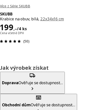
Více z Série SKUBB
SKUBB
Krabice na obuv, bílá,
22x34x16 cm
Cena 199,–/4 ks
199
,–
/4 ks
Cena včetně DPH
Hodnocení výrobku: 4.9 z 5 hvězdič
(50)
Jak výrobek získat
Doprava
Ověřuje se dostupnost…
Obchodní dům
Ověřuje se dostupnost…