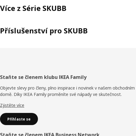
Více z Série SKUBB
Příslušenství pro SKUBB
Zápatí
Staňte se členem klubu IKEA Family
Objevte slevy pro členy, plno inspirace i novinek v našem obchodním
domě. Díky IKEA Family proměníte své nápady ve skutečnost.
Zjistěte více
Přihlaste se
Staňte se členem IKEA Business Network