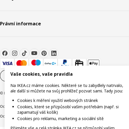
Právní informace
Vaše cookies, vaše pravidla
Nastavení souborů cookie
CS
Na IKEA.cz máme cookies. Některé se tu zabydlely natrvalo,
ale další si můžete na svůj prohlížeč pozvat sami. Tady jsou:
© Inter IKEA Systems B.V. 1999-2026
Cookies k měření využití webových stránek
Ochrana osobních údajů
Cookies
Společně bezpečně
Digitální přístupnost
Cookies, které se přizpůsobí vašim potřebám (např. si
zapamatují váš košík)
Ochrana Oznamovatelů
Cookies pro reklamu, marketing a sociální sítě
Přijměte vše a celá stránka IKEA.cz se přizpůsobí vašim