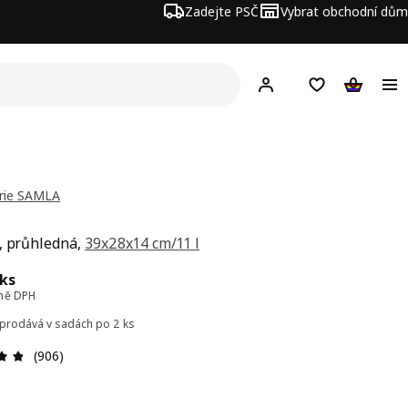
Zadejte PSČ
Vybrat obchodní dům
Hej!
Přihlášení
Nákupní sezna
Nákupní 
érie SAMLA
, průhledná,
39x28x14 cm/11 l
a 55,–/ks
/ks
tně DPH
 prodává v sadách po 2 ks
Hodnocení výrobku: 4.8 z 5 hvězdičky/hvězdiče
(906)