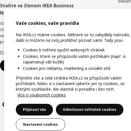
Reklam
Staňte se členem IKEA Business
Obchod
Network
Hodnoc
Vaše cookies, vaše pravidla
Staňte se členem věrnostního programu a
získejte slevy, online školení i výhody pro
IKEA F
Na IKEA.cz máme cookies. Některé se tu zabydlely natrvalo,
sebe i své zaměstnance. Kdo říká, že v
další si můžete na svůj prohlížeč pozvat sami. Tady jsou:
podnikání není nic zadarmo?
IKEA f
Cookies k měření využití webových stránek
Proč právě IKEA Business Network?
Cookies, které se přizpůsobí vašim potřebám (např. si
zapamatují váš košík)
Přihlaste se
Cookies pro reklamu, marketing a sociální sítě
Přijměte vše a celá stránka IKEA.cz se přizpůsobí vašim
potřebám. Nebo si v nastavení vyberte jen ty cookies, se
kterými souhlasíte. Ale vlastně si poradíte i bez nich.
Více o souborech cookies
Přijmout vše
Odmítnout volitelné cookies
Nastavení cookies