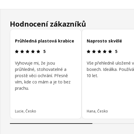
Hodnocení zákazníků
Přeskočit recenze zákazníků
Průhledná plastová krabice
Naprosto skvělé
Hodnocení výrobku: 5 z 5 hvězdičky/hvězdiček
Hodnocení 
5
5
Vyhovuje mi, že jsou
Vše přehledně uložené v
průhledné, stohovatelné a
boxech. Ideálka. Použív
prostě věci ochrání. Přesně
10 let.
vím, kde co mám a je to bez
prachu.
Lucie, Česko
Hana, Česko