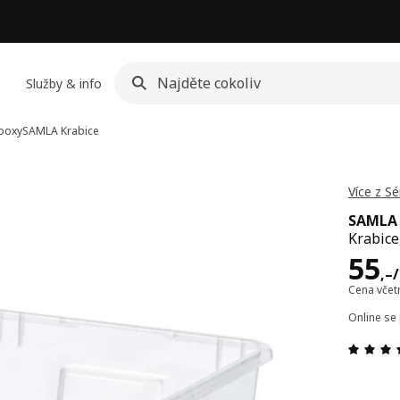
Služby & info
 boxy
SAMLA
Krabice
Více z S
SAMLA
Krabice
Cen
55
,–
Cena vče
Online se