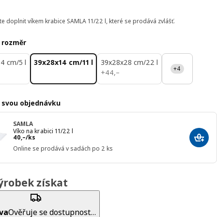
e doplnit víkem krabice SAMLA 11/22 l, které se prodává zvlášť.
 rozměr
4 cm/5 l
39x28x14 cm/11 l
39x28x28 cm/22 l
+4
44,–
+
44
,–
 svou objednávku
SAMLA
Víko na krabici 11/22 l
Cena 40,–/ks
40
,–
/ks
Přida
Online se prodává v sadách po 2 ks
ýrobek získat
va
Ověřuje se dostupnost…