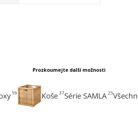
Prozkoumejte další možnosti
59
37
25
boxy
Koše
Série SAMLA
Všechno