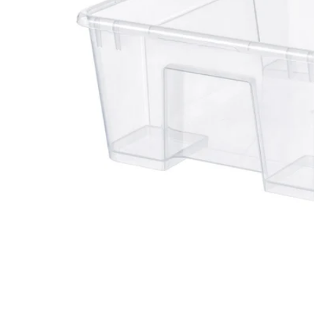
Image zoomed out, normal view