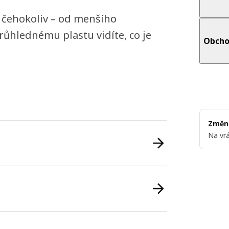
í čehokoliv – od menšího
průhlednému plastu vidíte, co je
Obcho
Změni
Na vrá