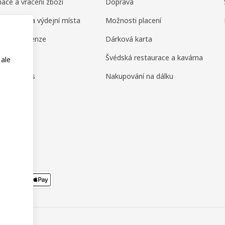
ace a vrácení zboží
Doprava
ní domy a výdejní místa
Možnosti placení
ení a recenze
Dárková karta
amily
Švédská restaurace a kavárna
 ale
or Business
Nakupování na dálku