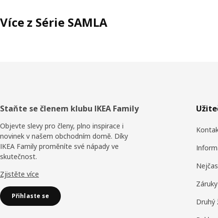
Více z Série SAMLA
Zápatí
Staňte se členem klubu IKEA Family
Užit
Objevte slevy pro členy, plno inspirace i
Konta
novinek v našem obchodním domě. Díky
IKEA Family proměníte své nápady ve
Inform
skutečnost.
Nejčas
Zjistěte více
Záruky
Přihlaste se
Druhý 