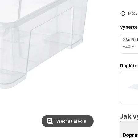
Můžet
Vyberte
28x19x1
20,–
−
20
,–
Doplňte
Jak v
Všechna média
Dopra