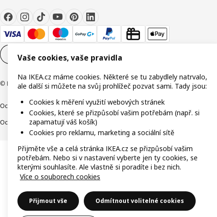
Nastavení souborů cookie
CS
Vaše cookies, vaše pravidla
Na IKEA.cz máme cookies. Některé se tu zabydlely natrvalo,
© Inter IKEA Systems B.V. 1999-2026
ale další si můžete na svůj prohlížeč pozvat sami. Tady jsou:
Cookies k měření využití webových stránek
Ochrana osobních údajů
Cookies
Společně bezpečně
Digitální přístupnost
Cookies, které se přizpůsobí vašim potřebám (např. si
zapamatují váš košík)
Ochrana Oznamovatelů
Cookies pro reklamu, marketing a sociální sítě
Přijměte vše a celá stránka IKEA.cz se přizpůsobí vašim
potřebám. Nebo si v nastavení vyberte jen ty cookies, se
kterými souhlasíte. Ale vlastně si poradíte i bez nich.
Více o souborech cookies
Přijmout vše
Odmítnout volitelné cookies