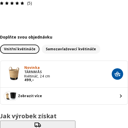
Hodnocení výrobku: 4.8 z 5 hvězdič
(5)
Doplňte svou objednávku
Vnitřní květináče
Samozavlažovací květináče
Novinka
TÄRNMÅS
Přida
Květináč, 24 cm
Cena 499,–
499
,–
Zobrazit více
Jak výrobek získat