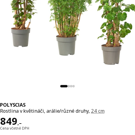
POLYSCIAS
Rostlina v květináči, arálie/různé druhy,
24 cm
Cena 849,–
849
,–
Cena včetně DPH