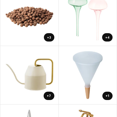
+3
+4
+7
+1