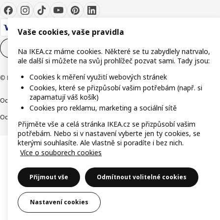
Vaše cookies, vaše pravidla
Nastavení souborů cookie
CS
Na IKEA.cz máme cookies. Některé se tu zabydlely natrvalo,
ale další si můžete na svůj prohlížeč pozvat sami. Tady jsou:
Cookies k měření využití webových stránek
© Inter IKEA Systems B.V. 1999-2026
Cookies, které se přizpůsobí vašim potřebám (např. si
zapamatují váš košík)
Ochrana osobních údajů
Cookies
Společně bezpečně
Digitální přístupnost
Cookies pro reklamu, marketing a sociální sítě
Ochrana Oznamovatelů
Přijměte vše a celá stránka IKEA.cz se přizpůsobí vašim
potřebám. Nebo si v nastavení vyberte jen ty cookies, se
kterými souhlasíte. Ale vlastně si poradíte i bez nich.
Více o souborech cookies
Přijmout vše
Odmítnout volitelné cookies
Nastavení cookies