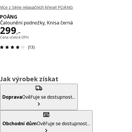
Více z Série relaxačních křesel POÄNG
POÄNG
Čalounění podnožky, Knisa černá
Cena 299,–
299
,–
Cena včetně DPH
Hodnocení výrobku: 4.2 z 5 hvězdič
(13)
Jak výrobek získat
Doprava
Ověřuje se dostupnost…
Obchodní dům
Ověřuje se dostupnost…