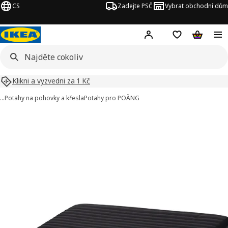
CS
Zadejte PSČ
Vybrat obchodní dům
Hej!
Přihlášení
Nákupní sezna
Nákupní 
Klikni a vyzvedni za 1 Kč
…
Potahy na pohovky a křesla
Potahy pro POÄNG
POÄNG obrázky
t obrázky