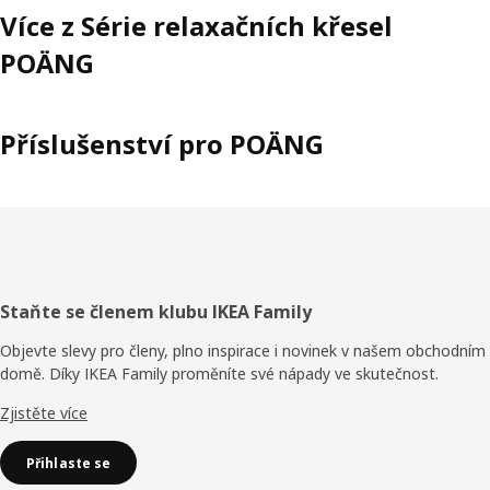
Více z Série relaxačních křesel
POÄNG
Příslušenství pro POÄNG
Zápatí
Staňte se členem klubu IKEA Family
Objevte slevy pro členy, plno inspirace i novinek v našem obchodním
domě. Díky IKEA Family proměníte své nápady ve skutečnost.
Zjistěte více
Přihlaste se