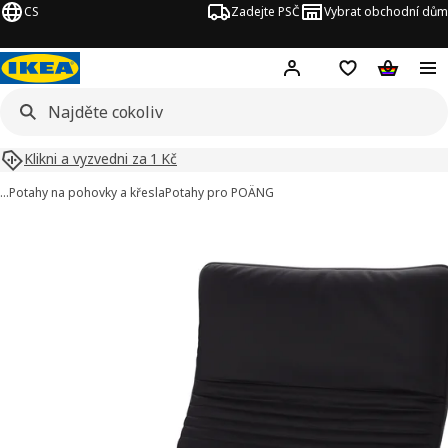
CS
Zadejte PSČ
Vybrat obchodní dům
Hej!
Přihlášení
Nákupní sezna
Nákupní 
Klikni a vyzvedni za 1 Kč
…
Potahy na pohovky a křesla
Potahy pro POÄNG
POÄNG obrázky
t obrázky