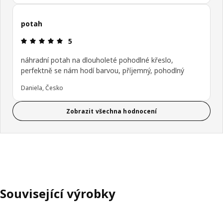
potah
Hodnocení výrobku: 5 z 5 hvězdičky/hvězdiček
5
náhradní potah na dlouholeté pohodlné křeslo,
perfektně se nám hodí barvou, příjemný, pohodlný
Daniela, Česko
Zobrazit všechna hodnocení
Související výrobky