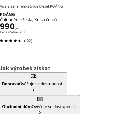
Více z Série relaxačních křesel POÄNG
POÄNG
Čalounění křesla, Knisa černá
Cena 990,–
990
,–
Cena včetně DPH
Hodnocení výrobku: 4.5 z 5 hvězdič
(102)
Jak výrobek získat
Doprava
Ověřuje se dostupnost…
Obchodní dům
Ověřuje se dostupnost…