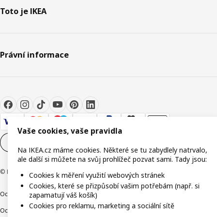
Toto je IKEA
Právní informace
Vaše cookies, vaše pravidla
Nastavení souborů cookie
CS
Na IKEA.cz máme cookies. Některé se tu zabydlely natrvalo,
ale další si můžete na svůj prohlížeč pozvat sami. Tady jsou:
© Inter IKEA Systems B.V. 1999-2026
Cookies k měření využití webových stránek
Cookies, které se přizpůsobí vašim potřebám (např. si
Ochrana osobních údajů
Cookies
Společně bezpečně
Digitální přístupnost
zapamatují váš košík)
Cookies pro reklamu, marketing a sociální sítě
Ochrana Oznamovatelů