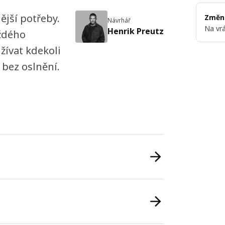
ější potřeby.
Změni
Návrhář
Na vrá
Henrik Preutz
aždého
žívat kdekoli
 bez oslnění.