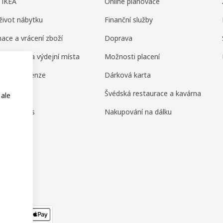
 IKEA
Online plánovače
život nábytku
Finanční služby
ace a vrácení zboží
Doprava
ní domy a výdejní místa
Možnosti placení
ení a recenze
Dárková karta
amily
Švédská restaurace a kavárna
 ale
or Business
Nakupování na dálku