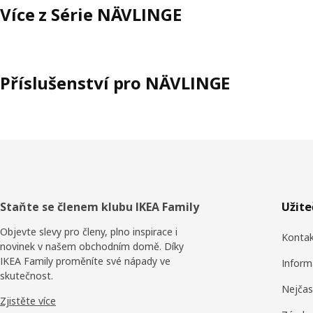
Více z Série NÄVLINGE
Příslušenství pro NÄVLINGE
Zápatí
Staňte se členem klubu IKEA Family
Užit
Objevte slevy pro členy, plno inspirace i
Konta
novinek v našem obchodním domě. Díky
IKEA Family proměníte své nápady ve
Inform
skutečnost.
Nejčas
Zjistěte více