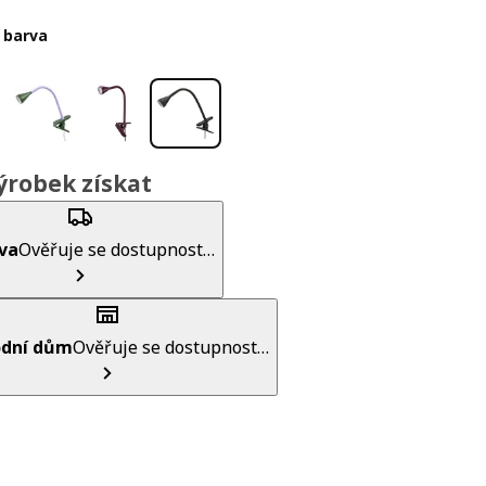
 barva
ýrobek získat
va
Ověřuje se dostupnost…
dní dům
Ověřuje se dostupnost…