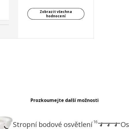
koupena další.
Zobrazit všechna
Daniela, Česko
hodnocení
Prozkoumejte další možnosti
16
Stropní bodové osvětlení
Os