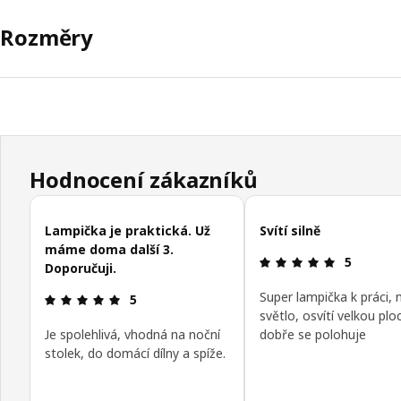
Rozměry
Hodnocení zákazníků
Přeskočit recenze zákazníků
Lampička je praktická. Už
Svítí silně
máme doma další 3.
Hodnocení 
5
Doporučuji.
Super lampička k práci, 
Hodnocení výrobku: 5 z 5 hvězdičky/hvězdiček
5
světlo, osvítí velkou plo
Je spolehlivá, vhodná na noční
dobře se polohuje
stolek, do domácí dílny a spíže.