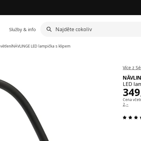
Služby & info
větlení
NÄVLINGE
LED lampička s klipem
Více z S
NÄVLI
LED lam
Cen
349
Cena vče
2,–