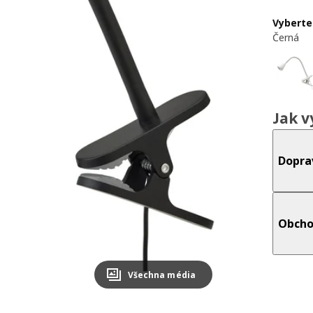
Vyberte
Černá
Jak v
Dopra
Obcho
Všechna média