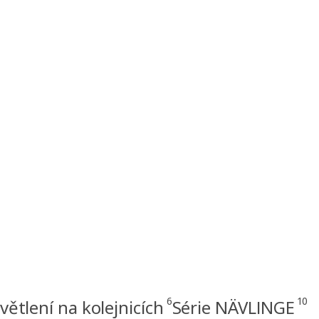
6
10
větlení na kolejnicích
Série NÄVLINGE