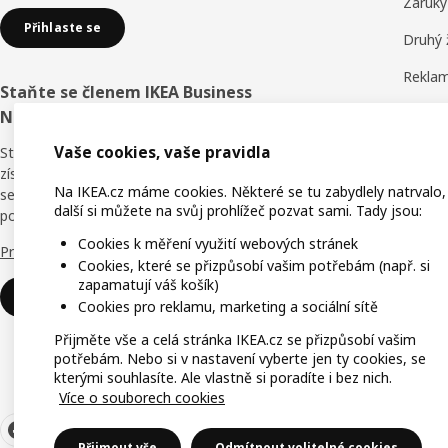
Záruky
Přihlaste se
Druhý 
Reklam
Staňte se členem IKEA Business
Obchod
Network
Hodnoc
Vaše cookies, vaše pravidla
Staňte se členem věrnostního programu a
získejte slevy, online školení i výhody pro
IKEA F
Na IKEA.cz máme cookies. Některé se tu zabydlely natrvalo,
sebe i své zaměstnance. Kdo říká, že v
další si můžete na svůj prohlížeč pozvat sami. Tady jsou:
podnikání není nic zadarmo?
IKEA f
Cookies k měření využití webových stránek
Proč právě IKEA Business Network?
Cookies, které se přizpůsobí vašim potřebám (např. si
zapamatují váš košík)
Přihlaste se
Cookies pro reklamu, marketing a sociální sítě
Přijměte vše a celá stránka IKEA.cz se přizpůsobí vašim
potřebám. Nebo si v nastavení vyberte jen ty cookies, se
kterými souhlasíte. Ale vlastně si poradíte i bez nich.
Více o souborech cookies
Přijmout vše
Odmítnout volitelné cookies