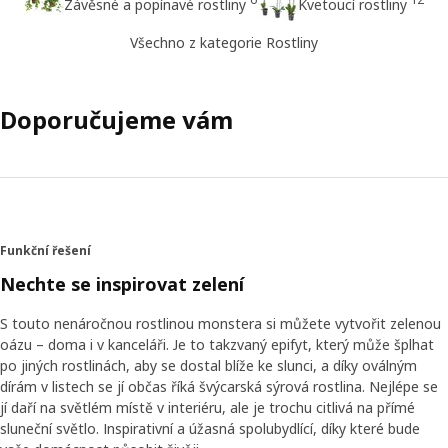
Závěsné a popínavé rostliny
Kvetoucí rostliny
Všechno z kategorie Rostliny
Doporučujeme vám
Funkční řešení
Nechte se inspirovat zelení
S touto nenáročnou rostlinou monstera si můžete vytvořit zelenou
oázu – doma i v kanceláři. Je to takzvaný epifyt, který může šplhat
po jiných rostlinách, aby se dostal blíže ke slunci, a díky oválným
dírám v listech se jí občas říká švýcarská sýrová rostlina. Nejlépe se
jí daří na světlém místě v interiéru, ale je trochu citlivá na přímé
sluneční světlo. Inspirativní a úžasná spolubydlící, díky které bude