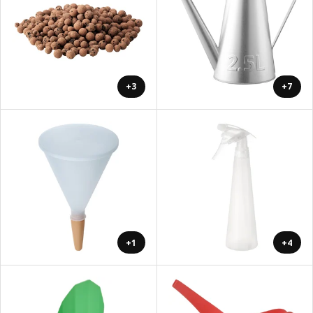
+3
+7
+1
+4