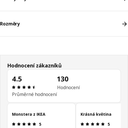
Rozměry
Hodnocení zákazníků
4.5
130
Hodnocení výrobku: 4.5 z 5 hvězdičky/hvězdiček 
Hodnocení
Průměrné hodnocení
Přeskočit recenze zákazníků
Monstera z IKEA
Krásná květina
Hodnocení výrobku: 5 z 5 hvězdičky/hvězdiček
Hodnocení v
5
5