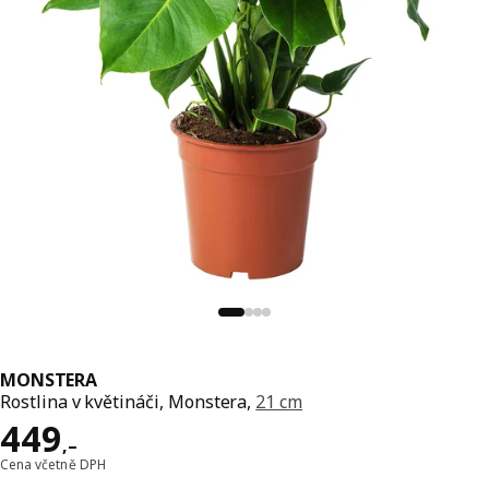
MONSTERA
Rostlina v květináči, Monstera,
21 cm
Cena 449,–
449
,–
Cena včetně DPH