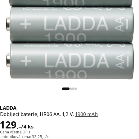
LADDA
Dobíjecí baterie, HR06 AA, 1,2 V,
1900 mAh
Cena 129,–/4 ks
129
,–
/4 ks
Cena včetně DPH
Jednotková cena: 32,25,–/ks