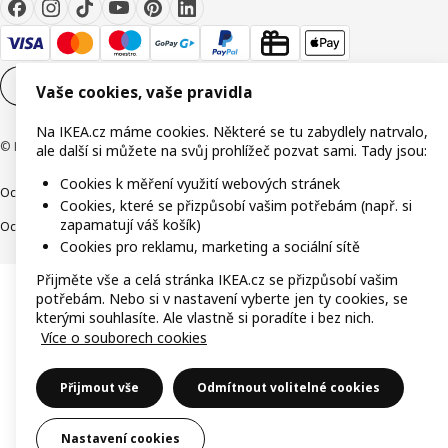
Nastavení souborů cookie
CS
Vaše cookies, vaše pravidla
Na IKEA.cz máme cookies. Některé se tu zabydlely natrvalo,
© Inter IKEA Systems B.V. 1999-2026
ale další si můžete na svůj prohlížeč pozvat sami. Tady jsou:
Cookies k měření využití webových stránek
Ochrana osobních údajů
Cookies
Společně bezpečně
Digitální přístupnost
Cookies, které se přizpůsobí vašim potřebám (např. si
zapamatují váš košík)
Ochrana Oznamovatelů
Cookies pro reklamu, marketing a sociální sítě
Přijměte vše a celá stránka IKEA.cz se přizpůsobí vašim
potřebám. Nebo si v nastavení vyberte jen ty cookies, se
kterými souhlasíte. Ale vlastně si poradíte i bez nich.
Více o souborech cookies
Přijmout vše
Odmítnout volitelné cookies
Nastavení cookies