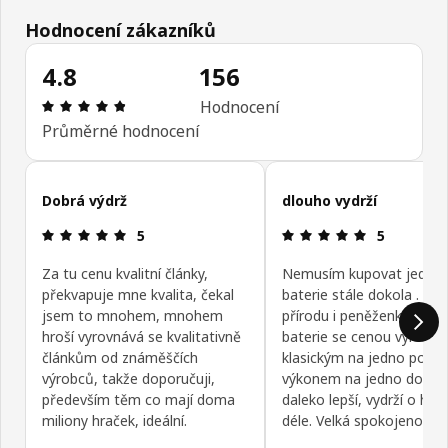
Hodnocení zákazníků
4.8
156
Hodnocení výrobku: 4.8 z 5 hvězdičky/hvězdiček 
Hodnocení
Průměrné hodnocení
Přeskočit recenze zákazníků
Dobrá výdrž
dlouho vydrží
Hodnocení výrobku: 5 z 5 hvězdičky/hvězdiček
Hodnocení v
5
5
Za tu cenu kvalitní články,
Nemusím kupovat jedno
překvapuje mne kvalita, čekal
baterie stále dokola . Šet
jsem to mnohem, mnohem
přírodu i peněženku. Tyto
hroší vyrovnává se kvalitativně
baterie se cenou vyrovnaj
článkům od známěščích
klasickým na jedno použit
výrobců, takže doporučuji,
výkonem na jedno dobití 
především těm co mají doma
daleko lepší, vydrží o ho
miliony hraček, ideální.
déle. Velká spokojenost.