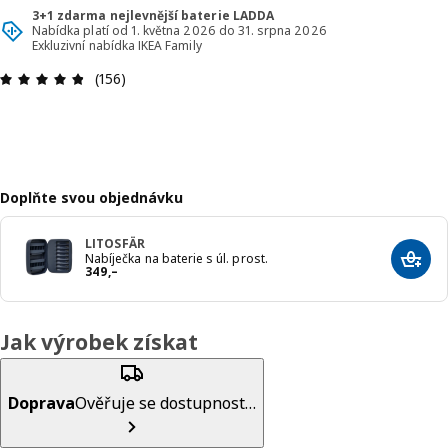
3+1 zdarma nejlevnější baterie LADDA
Nabídka platí od 1. května 2026 do 31. srpna 2026
Exkluzivní nabídka IKEA Family
Hodnocení výrobku: 4.8 z 5 hvězdič
(156)
Doplňte svou objednávku
LITOSFÄR
Nabíječka na baterie s úl. prost.
Přida
Cena 349,–
349
,–
Jak výrobek získat
Doprava
Ověřuje se dostupnost…