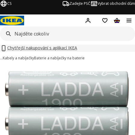
CS
Zadejte PSČ
Vybrat obchodní dům
Hej!
Přihlášení
Nákupní sezna
Nákupní 
Chytřejší nakupování s aplikací IKEA
…
Kabely a nabíječky
Baterie a nabíječky na baterie
LADDA obrázky
t obrázky