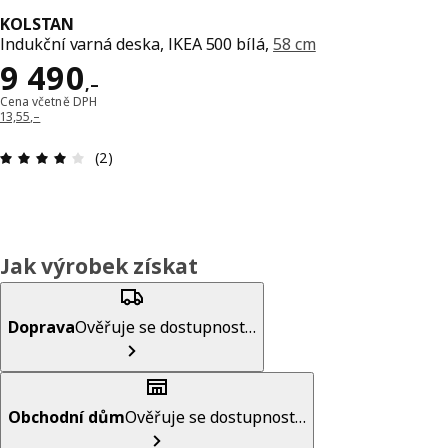
KOLSTAN
Indukční varná deska, IKEA 500 bílá,
58 cm
Cena 9490,–
9 490
,–
Cena včetně DPH
13,55,–
Hodnocení výrobku: 4 z 5 hvězdičky/h
(2)
Jak výrobek získat
Doprava
Ověřuje se dostupnost…
Obchodní dům
Ověřuje se dostupnost…