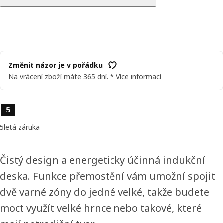
Změnit názor je v pořádku
Na vrácení zboží máte 365 dní. *
Více informací
Vlastnosti výrobku
5
5letá záruka
Čistý design a energeticky účinná indukční
deska. Funkce přemostění vám umožní spojit
dvě varné zóny do jedné velké, takže budete
moct využít velké hrnce nebo takové, které