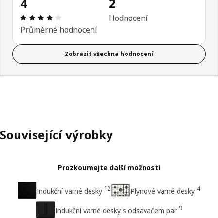
4
2
Hodnocení výrobku: 4 z 5 hvězdičky/hvězdiček H
Hodnocení
Průměrné hodnocení
Zobrazit všechna hodnocení
Související výrobky
Prozkoumejte další možnosti
12
4
Indukční varné desky
Plynové varné desky
9
Indukční varné desky s odsavačem par