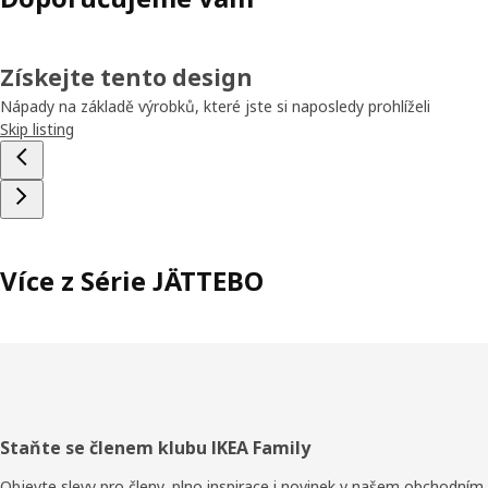
Získejte tento design
Nápady na základě výrobků, které jste si naposledy prohlíželi
Skip listing
Více z Série JÄTTEBO
Zápatí
Staňte se členem klubu IKEA Family
Objevte slevy pro členy, plno inspirace i novinek v našem obchodním