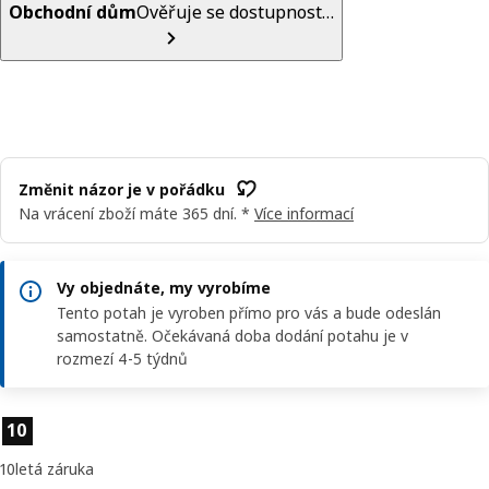
Obchodní dům
Ověřuje se dostupnost…
Změnit názor je v pořádku
Na vrácení zboží máte 365 dní. *
Více informací
Vy objednáte, my vyrobíme
Tento potah je vyroben přímo pro vás a bude odeslán
samostatně. Očekávaná doba dodání potahu je v
rozmezí 4-5 týdnů
Vlastnosti výrobku
10
10letá záruka