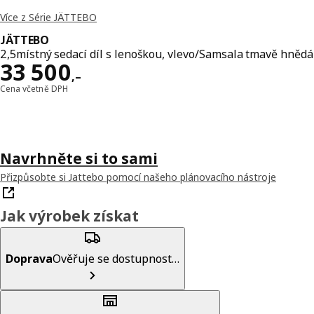
Více z Série JÄTTEBO
JÄTTEBO
2,5místný sedací díl s lenoškou, vlevo/Samsala tmavě hnědá
Cena 33500,–
33 500
,–
Cena včetně DPH
Navrhněte si to sami
Přizpůsobte si Jattebo pomocí našeho plánovacího nástroje
Jak výrobek získat
Doprava
Ověřuje se dostupnost…