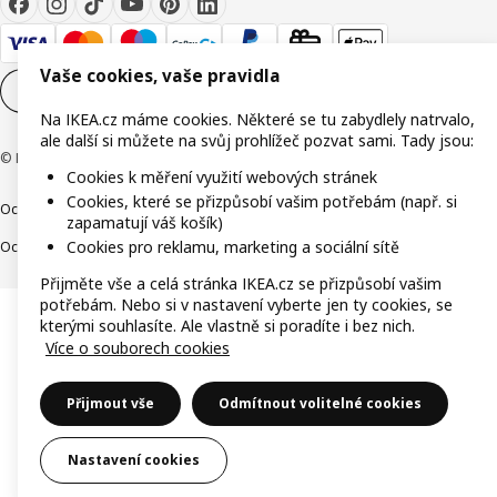
Vaše cookies, vaše pravidla
Nastavení souborů cookie
CS
Na IKEA.cz máme cookies. Některé se tu zabydlely natrvalo,
ale další si můžete na svůj prohlížeč pozvat sami. Tady jsou:
© Inter IKEA Systems B.V. 1999-2026
Cookies k měření využití webových stránek
Cookies, které se přizpůsobí vašim potřebám (např. si
Ochrana osobních údajů
Cookies
Společně bezpečně
Digitální přístupnost
zapamatují váš košík)
Cookies pro reklamu, marketing a sociální sítě
Ochrana Oznamovatelů
Přijměte vše a celá stránka IKEA.cz se přizpůsobí vašim
potřebám. Nebo si v nastavení vyberte jen ty cookies, se
kterými souhlasíte. Ale vlastně si poradíte i bez nich.
Více o souborech cookies
Přijmout vše
Odmítnout volitelné cookies
Nastavení cookies