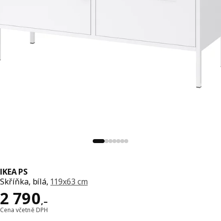
IKEA PS
Skříňka, bílá,
119x63 cm
Cena 2790,–
2 790
,–
Cena včetně DPH