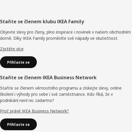
Zápatí
Staňte se členem klubu IKEA Family
Objevte slevy pro členy, plno inspirace i novinek v našem obchodním
domě. Díky IKEA Family proměníte své nápady ve skutečnost.
Zjistěte více
Přihlaste se
Staňte se členem IKEA Business Network
Staňte se členem věrnostního programu a získejte slevy, online
školení i výhody pro sebe i své zaměstnance. Kdo říká, že v
podnikání není nic zadarmo?
Proč právě IKEA Business Network?
Přihlaste se