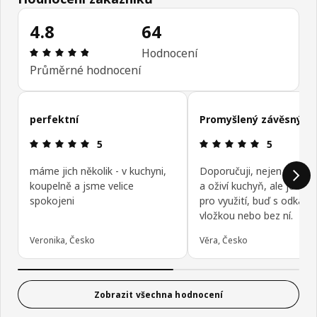
4.8
64
Hodnocení výrobku: 4.8 z 5 hvězdičky/hvězdiček
Hodnocení
Průměrné hodnocení
Přeskočit recenze zákazníků
perfektní
Promyšlený závěsný s
Hodnocení výrobku: 5 z 5 hvězdičky/hvězdiček
Hodnocení v
5
5
máme jich několik - v kuchyni,
Doporučuji, nejen skvěle 
koupelně a jsme velice
a oživí kuchyň, ale je i var
spokojeni
pro využití, buď s odkapá
vložkou nebo bez ní.
Veronika, Česko
Věra, Česko
Zobrazit všechna hodnocení