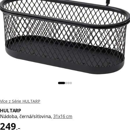
Více z Série HULTARP
HULTARP
Nádoba, černá/síťovina,
31x16 cm
Cena 249,–
249
,–