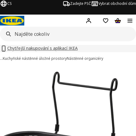
CS
Zadejte PSČ
Vybrat obchodní dům
Hej!
Přihlášení
Nákupní sezna
Nákupní 
Chytřejší nakupování s aplikací IKEA
…
Kuchyňské nástěnné úložné prostory
Nástěnné organizéry
HULTARP obrázky
t obrázky