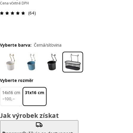
Cena včetně DPH
Hodnocení výrobku: 4.8 z 5 hvězdič
(64)
Vyberte barva
:
Černá/síťovina
Vyberte rozměr
14x16 cm
31x16 cm
100,–
−
100
,–
Jak výrobek získat