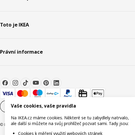
Toto je IKEA
Právní informace
Vaše cookies, vaše pravidla
Nastavení souborů cookie
CS
Na IKEA.cz máme cookies. Některé se tu zabydlely natrvalo,
ale další si můžete na svůj prohlížeč pozvat sami. Tady jsou:
© Inter IKEA Systems B.V. 1999-2026
Cookies k měření využití webových stránek