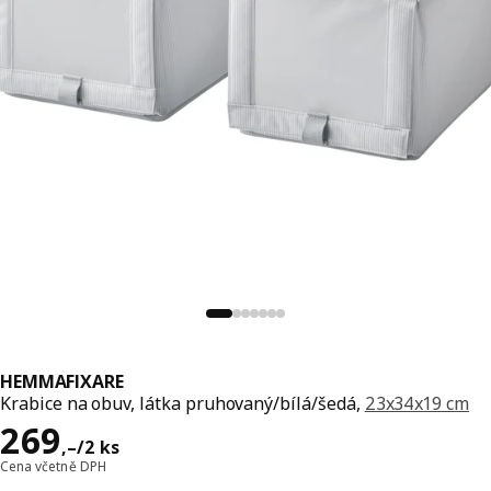
HEMMAFIXARE
Krabice na obuv, látka pruhovaný/bílá/šedá,
23x34x19 cm
Cena 269,–/2 ks
269
,–
/2 ks
Cena včetně DPH