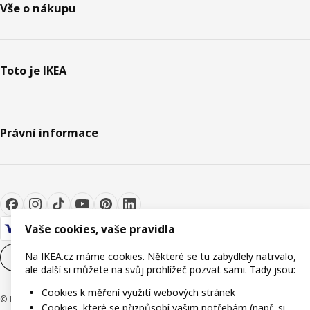
Vše o nákupu
Toto je IKEA
Právní informace
Vaše cookies, vaše pravidla
Na IKEA.cz máme cookies. Některé se tu zabydlely natrvalo,
Nastavení souborů cookie
CS
ale další si můžete na svůj prohlížeč pozvat sami. Tady jsou:
Cookies k měření využití webových stránek
© Inter IKEA Systems B.V. 1999-2026
Cookies, které se přizpůsobí vašim potřebám (např. si