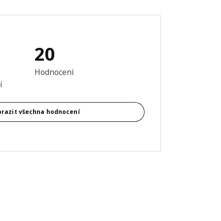
20
 výrobku: 4.9 z 5 hvězdičky/hvězdiček Hodnocení celkem: 20
Hodnocení
í
razit všechna hodnocení