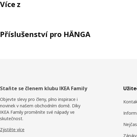
Více z
Příslušenství pro HÄNGA
Zápatí
Staňte se členem klubu IKEA Family
Užit
Objevte slevy pro členy, plno inspirace i
Konta
novinek v našem obchodním domě. Díky
IKEA Family proměníte své nápady ve
Inform
skutečnost.
Nejčas
Zjistěte více
Záruky