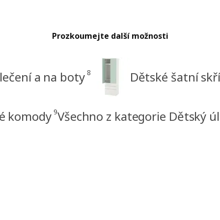
Prozkoumejte další možnosti
8
lečení a na boty
Dětské šatní skř
9
é komody
Všechno z kategorie Dětský ú