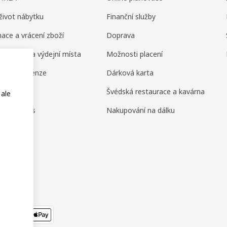
život nábytku
Finanční služby
ace a vrácení zboží
Doprava
ní domy a výdejní místa
Možnosti placení
ení a recenze
Dárková karta
amily
Švédská restaurace a kavárna
 ale
or Business
Nakupování na dálku