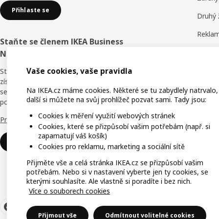
Přihlaste se
Druhý 
Reklam
Staňte se členem IKEA Business
Obchod
Network
Hodnoc
Vaše cookies, vaše pravidla
Staňte se členem věrnostního programu a
získejte slevy, online školení i výhody pro
IKEA F
Na IKEA.cz máme cookies. Některé se tu zabydlely natrvalo,
sebe i své zaměstnance. Kdo říká, že v
další si můžete na svůj prohlížeč pozvat sami. Tady jsou:
podnikání není nic zadarmo?
IKEA f
Cookies k měření využití webových stránek
Proč právě IKEA Business Network?
Cookies, které se přizpůsobí vašim potřebám (např. si
zapamatují váš košík)
Přihlaste se
Cookies pro reklamu, marketing a sociální sítě
Přijměte vše a celá stránka IKEA.cz se přizpůsobí vašim
potřebám. Nebo si v nastavení vyberte jen ty cookies, se
kterými souhlasíte. Ale vlastně si poradíte i bez nich.
Více o souborech cookies
Přijmout vše
Odmítnout volitelné cookies