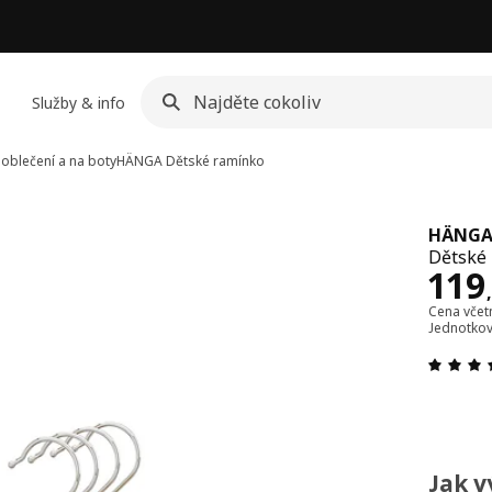
Služby & info
oblečení a na boty
HÄNGA
Dětské ramínko
HÄNG
Dětské 
Cen
119
Cena vče
Jednotkov
Jak v