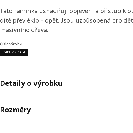
Tato ramínka usnadňují objevení a přístup k obl
dítě převléklo – opět. Jsou uzpůsobená pro dě
masivního dřeva.
Číslo výrobku
601.787.69
Detaily o výrobku
Rozměry