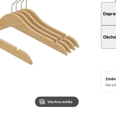
Dopra
Obcho
Změni
Na vrá
Všechna média