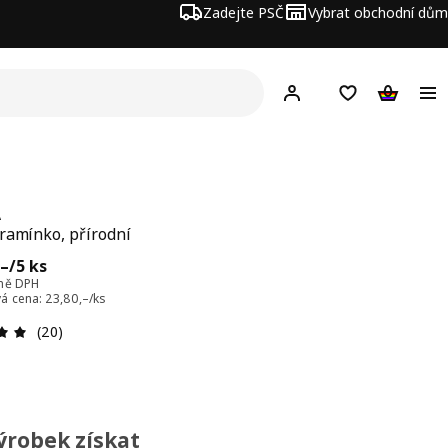
Zadejte PSČ
Vybrat obchodní dům
Hej!
Přihlášení
Nákupní sezna
Nákupní 
A
ramínko, přírodní
a 119,–/5 ks
,–
/5 ks
tně DPH
á cena: 23,80,–/ks
Hodnocení výrobku: 4.9 z 5 hvězdičky/hvězdiček
(20)
ýrobek získat