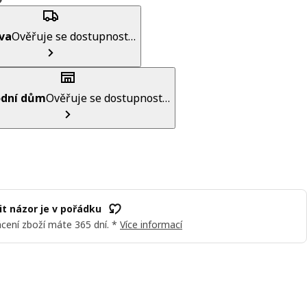
va
Ověřuje se dostupnost…
dní dům
Ověřuje se dostupnost…
t názor je v pořádku
cení zboží máte 365 dní. *
Více informací