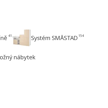
41
154
íně
Systém SMÅSTAD
ložný nábytek