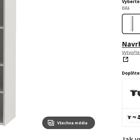
Vyberte
Bílá
Navr
Vytvořte
Doplňte
Všechna média
Jak v