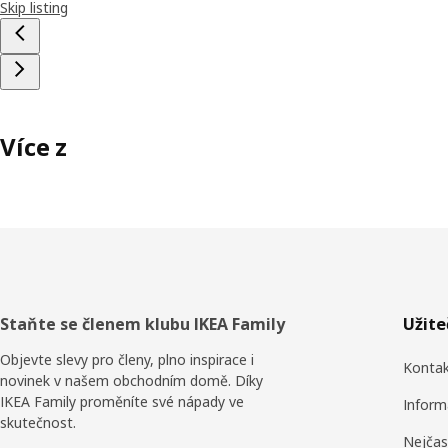
Skip listing
Více z
Zápatí
Staňte se členem klubu IKEA Family
Užit
Objevte slevy pro členy, plno inspirace i
Konta
novinek v našem obchodním domě. Díky
IKEA Family proměníte své nápady ve
Inform
skutečnost.
Nejčas