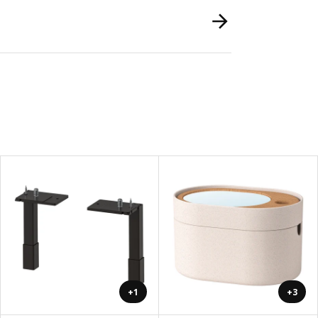
+1
+3