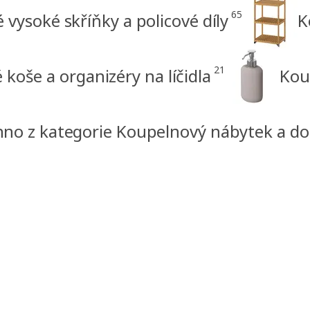
65
vysoké skříňky a policové díly
K
21
koše a organizéry na líčidla
Kou
no z kategorie Koupelnový nábytek a d