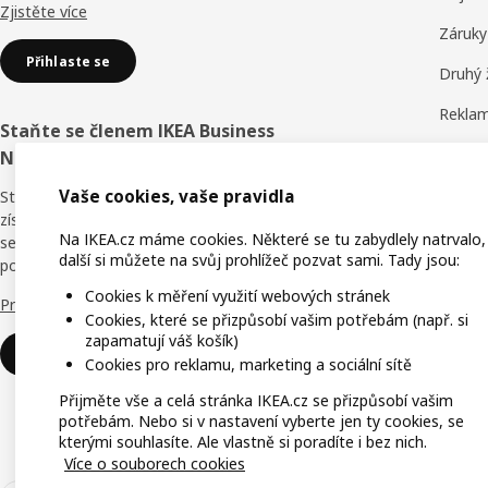
Zjistěte více
Záruky
Přihlaste se
Druhý 
Reklam
Staňte se členem IKEA Business
Obchod
Network
Hodnoc
Vaše cookies, vaše pravidla
Staňte se členem věrnostního programu a
získejte slevy, online školení i výhody pro
IKEA F
Na IKEA.cz máme cookies. Některé se tu zabydlely natrvalo,
sebe i své zaměstnance. Kdo říká, že v
další si můžete na svůj prohlížeč pozvat sami. Tady jsou:
podnikání není nic zadarmo?
IKEA f
Cookies k měření využití webových stránek
Proč právě IKEA Business Network?
Cookies, které se přizpůsobí vašim potřebám (např. si
zapamatují váš košík)
Přihlaste se
Cookies pro reklamu, marketing a sociální sítě
Přijměte vše a celá stránka IKEA.cz se přizpůsobí vašim
potřebám. Nebo si v nastavení vyberte jen ty cookies, se
kterými souhlasíte. Ale vlastně si poradíte i bez nich.
Více o souborech cookies