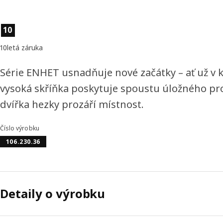
Vlastnosti výrobku
10
10letá záruka
Série ENHET usnadňuje nové začátky – ať už v 
vysoká skříňka poskytuje spoustu úložného pros
dvířka hezky prozáří místnost.
Číslo výrobku
106.230.36
Detaily o výrobku