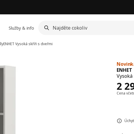
Služby & info
ly
ENHET
Vysoká skříň s dveřmi
Novink
ENHET
Vysoká 
Cen
2 2
Cena vče
Úchyt