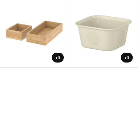
+3
+3