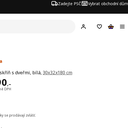
Zadejte PSČ
Vybrat obchodní dům
Hej!
Přihlášení
Nákupní sezna
Nákupní 
a
skříň s dveřmi, bílá,
30x32x180 cm
a 2290,–
90
,–
tně DPH
ky se prodávají zvlášť.