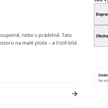
Dopra
koupelně, nebo v prádelně. Tato
Obcho
toru na malé ploše – a čistě bílá
Změni
Na vrá