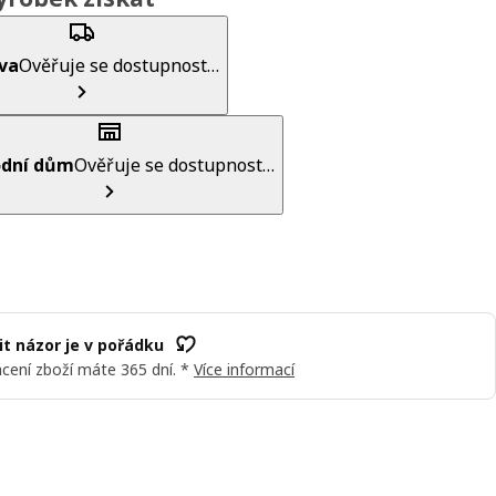
va
Ověřuje se dostupnost…
dní dům
Ověřuje se dostupnost…
t názor je v pořádku
cení zboží máte 365 dní. *
Více informací