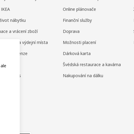
 IKEA
Online plánovače
život nábytku
Finanční služby
ace a vrácení zboží
Doprava
ní domy a výdejní místa
Možnosti placení
ení a recenze
Dárková karta
amily
Švédská restaurace a kavárna
 ale
or Business
Nakupování na dálku