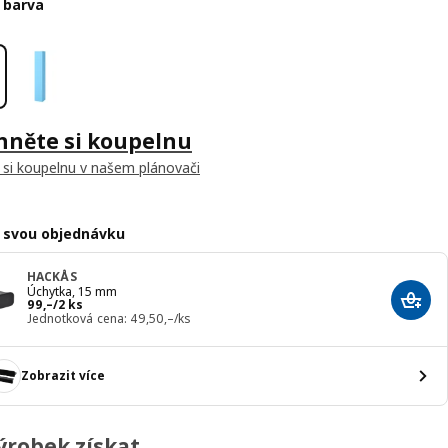
 barva
hněte si koupelnu
 si koupelnu v našem plánovači
 svou objednávku
HACKÅS
Úchytka, 15 mm
Cena 99,–/2 ks
99
,–
/2 ks
Přida
Jednotková cena: 49,50,–/ks
Zobrazit více
ýrobek získat