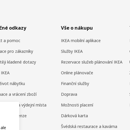
ečné odkazy
Vše o nákupu
kt a pomoc
IKEA mobilní aplikace
ace pro zákazníky
Služby IKEA
těji kladené dotazy
Rezervace služeb plánování IKEA
 IKEA
Online plánovače
život nábytku
Finanční služby
ace a vrácení zboží
Doprava
ní domy a výdejní místa
Možnosti placení
ení a recenze
Dárková karta
amily
Švédská restaurace a kavárna
 ale