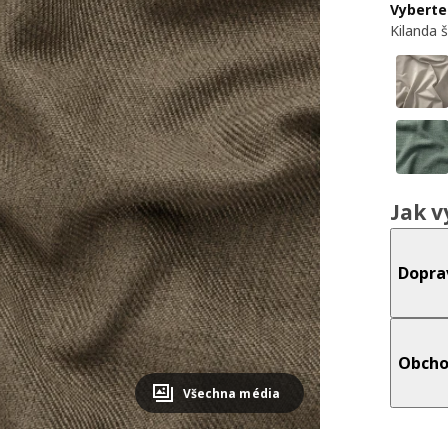
Vyberte
Kilanda 
Jak v
Dopra
Obcho
Všechna média