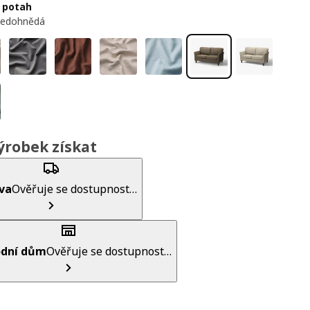
 potah
šedohnědá
ýrobek získat
va
Ověřuje se dostupnost…
dní dům
Ověřuje se dostupnost…