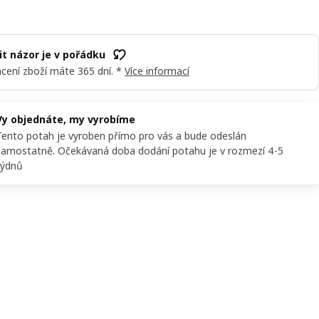
t názor je v pořádku
cení zboží máte 365 dní. *
Více informací
Vy objednáte, my vyrobíme
Tento potah je vyroben přímo pro vás a bude odeslán
samostatně. Očekávaná doba dodání potahu je v rozmezí 4-5
týdnů