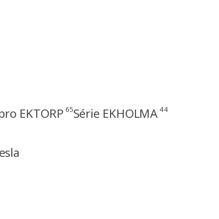
65
44
 pro EKTORP
Série EKHOLMA
esla