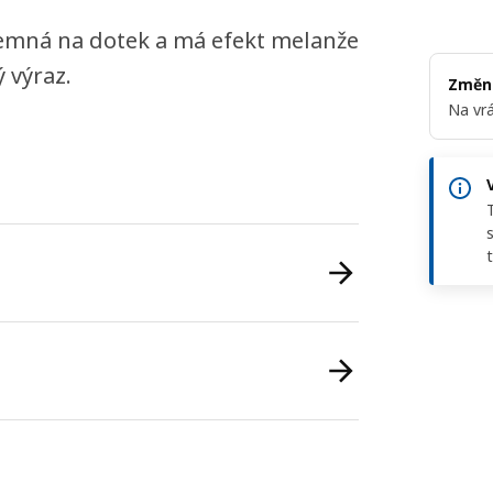
 jemná na dotek a má efekt melanže
 výraz.
Změni
Na vrá