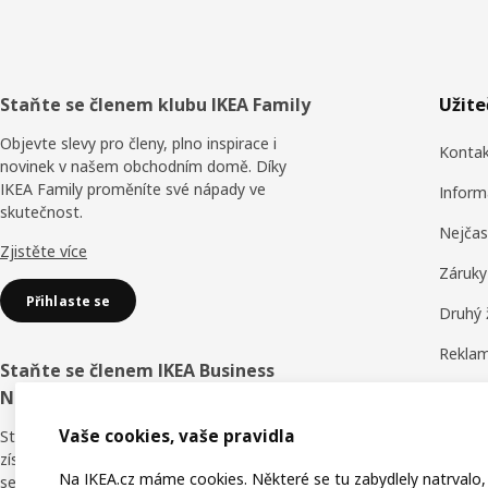
Zápatí
Staňte se členem klubu IKEA Family
Užit
Objevte slevy pro členy, plno inspirace i
Konta
novinek v našem obchodním domě. Díky
IKEA Family proměníte své nápady ve
Inform
skutečnost.
Nejčas
Zjistěte více
Záruky
Přihlaste se
Druhý 
Reklam
Staňte se členem IKEA Business
Obchod
Network
Hodnoc
Vaše cookies, vaše pravidla
Staňte se členem věrnostního programu a
získejte slevy, online školení i výhody pro
IKEA F
Na IKEA.cz máme cookies. Některé se tu zabydlely natrvalo,
sebe i své zaměstnance. Kdo říká, že v