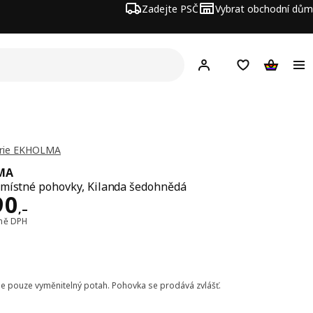
Zadejte PSČ
Vybrat obchodní dům
Hej!
Přihlášení
Nákupní sezna
Nákupní 
érie EKHOLMA
MA
místné pohovky, Kilanda šedohnědá
a 2990,–
90
,–
tně DPH
je pouze vyměnitelný potah. Pohovka se prodává zvlášť.