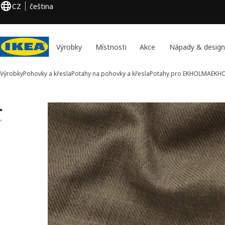
CZ
čeština
Výrobky
Místnosti
Akce
Nápady & design
Výrobky
Pohovky a křesla
Potahy na pohovky a křesla
Potahy pro EKHOLMA
EKH
2 EKHOLMA obrázky
očit obrázky