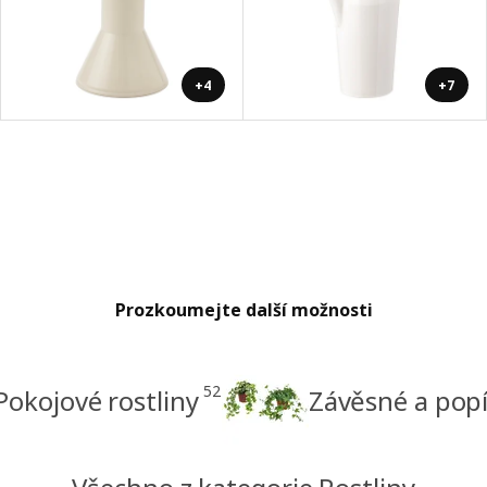
+4
+7
Prozkoumejte další možnosti
52
Pokojové rostliny
Závěsné a popí