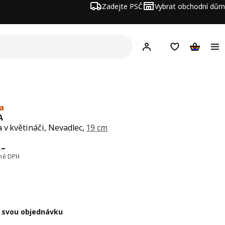
Zadejte PSČ
Vybrat obchodní dům
Hej!
Přihlášení
Nákupní sezna
Nákupní 
a
A
a v květináči, Nevadlec,
19 cm
a 199,–
,–
tně DPH
 svou objednávku