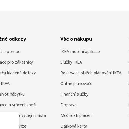
ečné odkazy
Vše o nákupu
kt a pomoc
IKEA mobilní aplikace
ace pro zákazníky
Služby IKEA
těji kladené dotazy
Rezervace služeb plánování IKEA
 IKEA
Online plánovače
život nábytku
Finanční služby
ace a vrácení zboží
Doprava
ní domy a výdejní místa
Možnosti placení
ení a recenze
Dárková karta