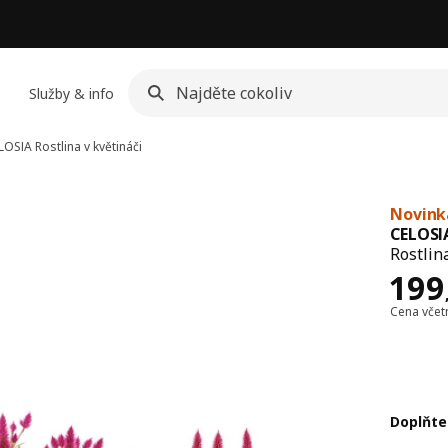
Služby & info
LOSIA
Rostlina v květináči
Novink
CELOSI
Rostlin
Cen
199
Cena vče
Doplňte