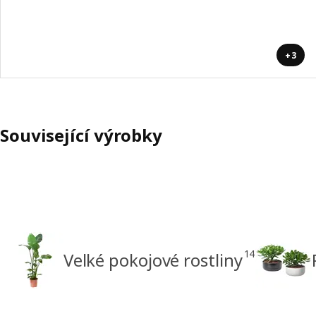
+3
Související výrobky
14
Velké pokojové rostliny