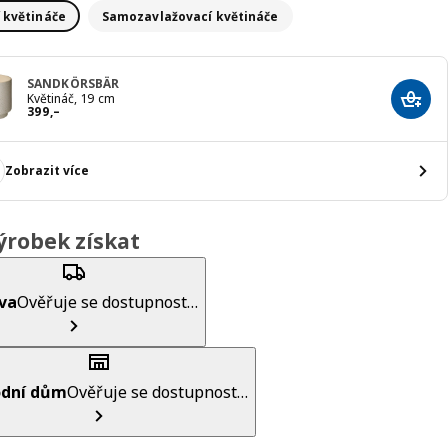
í květináče
Samozavlažovací květináče
SANDKÖRSBÄR
Květináč, 19 cm
Přida
Cena 399,–
399
,–
Zobrazit více
ýrobek získat
va
Ověřuje se dostupnost…
dní dům
Ověřuje se dostupnost…