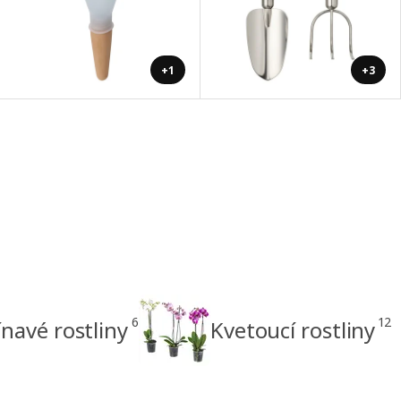
+1
+3
6
12
navé rostliny
Kvetoucí rostliny