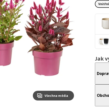
Vnitřn
Jak v
Dopra
Obcho
Všechna média