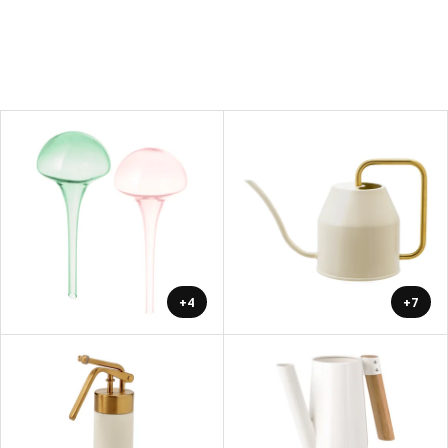
+4
+7