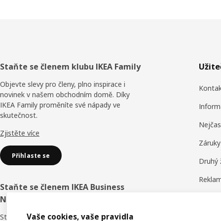
Zápatí
Staňte se členem klubu IKEA Family
Užit
Objevte slevy pro členy, plno inspirace i
Konta
novinek v našem obchodním domě. Díky
IKEA Family proměníte své nápady ve
Inform
skutečnost.
Nejčas
Zjistěte více
Záruky
Přihlaste se
Druhý 
Reklam
Staňte se členem IKEA Business
Obchod
Network
Hodnoc
Vaše cookies, vaše pravidla
Staňte se členem věrnostního programu a