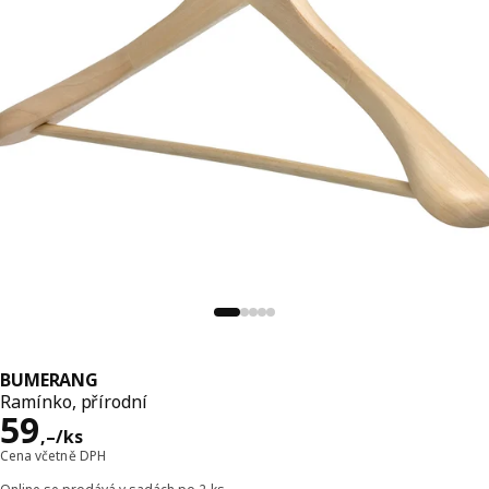
BUMERANG
Ramínko, přírodní
Cena 59,–/ks
59
,–
/ks
Cena včetně DPH