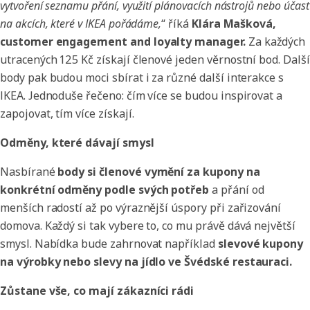
vytvoření seznamu přání, využití plánovacích nástrojů nebo účast
na akcích, které v IKEA pořádáme,
“ říká
Klára Mašková,
customer engagement and loyalty manager.
Za každých
utracených 125 Kč získají členové jeden věrnostní bod. Další
body pak budou moci sbírat i za různé další interakce s
IKEA. Jednoduše řečeno: čím více se budou inspirovat a
zapojovat, tím více získají.
Odměny, které dávají smysl
Nasbírané
body si členové vymění za kupony na
konkrétní odměny podle svých potřeb
a přání od
menších radostí až po výraznější úspory při zařizování
domova. Každý si tak vybere to, co mu právě dává největší
smysl. Nabídka bude zahrnovat například
slevové kupony
na výrobky nebo slevy na jídlo ve Švédské restauraci.
Zůstane vše, co mají zákazníci rádi