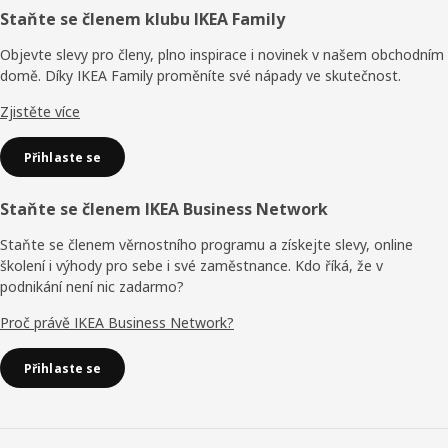
Zápatí
Staňte se členem klubu IKEA Family
Objevte slevy pro členy, plno inspirace i novinek v našem obchodním
domě. Díky IKEA Family proměníte své nápady ve skutečnost.
Zjistěte více
Přihlaste se
Staňte se členem IKEA Business Network
Staňte se členem věrnostního programu a získejte slevy, online
školení i výhody pro sebe i své zaměstnance. Kdo říká, že v
podnikání není nic zadarmo?
Proč právě IKEA Business Network?
Přihlaste se