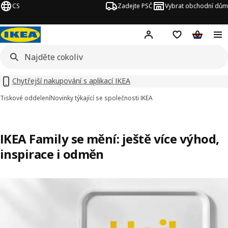
CS
Zadejte PSČ
Vybrat obchodní dům
Hej!
Přihlášení
Nákupní sezna
Nákupní 
Chytřejší nakupování s aplikací IKEA
Tiskové oddelení
Novinky týkající se společnosti IKEA
IKEA Family se mění: ještě více výhod,
inspirace i odměn