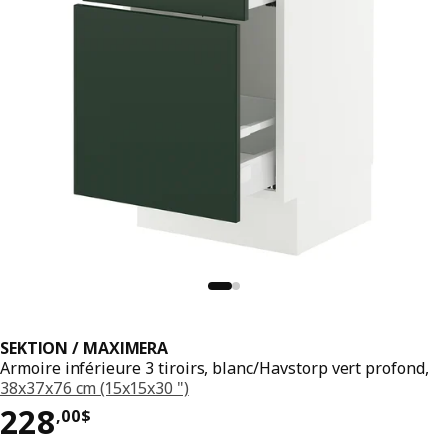
SEKTION / MAXIMERA
Armoire inférieure 3 tiroirs, blanc/Havstorp vert profond,
38x37x76 cm (15x15x30 ")
Prix 228,00$
228
,
00
$