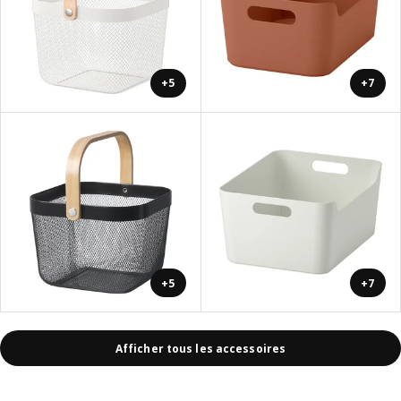
+5
+7
+5
+7
Afficher tous les accessoires