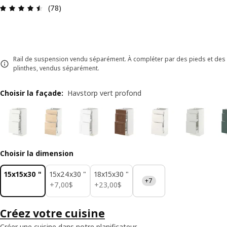
Avis: 4.5 sur 5 étoiles. Nombre total d'avis: 78
(78)
Rail de suspension vendu séparément. À compléter par des pieds et des
plinthes, vendus séparément.
Choisir la façade
:
Havstorp vert profond
Choisir la dimension
15x15x30 "
15x24x30 "
18x15x30 "
+7
7,00$
23,00$
+
7
,
00
$
+
23
,
00
$
Créez votre cuisine
Créer une cuisine dans notre planificateur