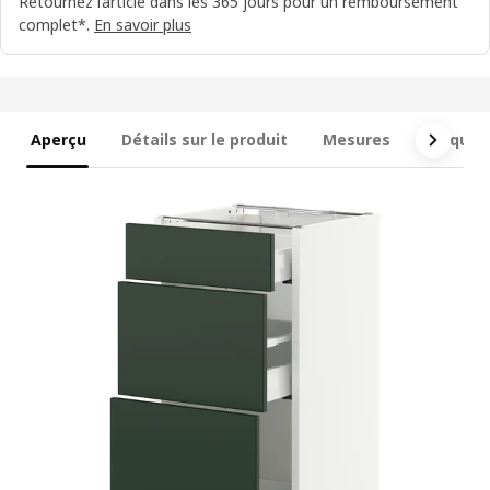
Retournez l’article dans les 365 jours pour un remboursement
complet*.
En savoir plus
Aperçu
Détails sur le produit
Mesures
Ce qui e