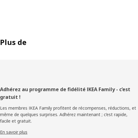
Plus de
Pied
Adhérez au programme de fidélité IKEA Family - c’est
gratuit !
de
Les membres IKEA Family profitent de récompenses, réductions, et
page
même de quelques surprises. Adhérez maintenant ; c’est rapide,
facile et gratuit.
En savoir plus