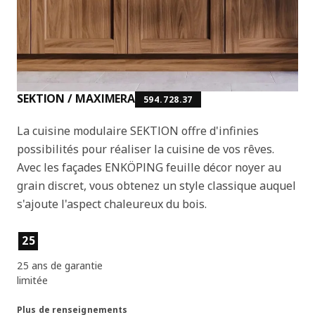
SEKTION / MAXIMERA
594.728.37
La cuisine modulaire SEKTION offre d'infinies
possibilités pour réaliser la cuisine de vos rêves.
Avec les façades ENKÖPING feuille décor noyer au
grain discret, vous obtenez un style classique auquel
s'ajoute l'aspect chaleureux du bois.
Caractéristiques principales
25
25 ans de garantie
limitée
Plus de renseignements