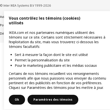
© Inter IKEA Systems B.V 1999-2026
Avis de confidentialité
Témoins de connexion
Vous contrôlez les témoins (cookies)
utilisés
Politique de divulgation responsable
Modalités
IKEA.com et nos partenaires numériques utilisent des
Déclaration sur le travail forcé et les enfants
Accessibilité
témoins sur ce site. Certains sont strictement nécessaires à
l’exploitation du site, mais vous trouverez ci-dessous les
témoins facultatifs:
Sert à mesurer la façon dont le site est utilisé
Permet la personnalisation du site
Pour le marketing publicitaire et les médias sociaux
Certains de nos témoins recueillent vos renseignements
personnels afin que nous puissions vous envoyer du contenu
pertinent et des publicités en fonction de vos préférences.
Cliquez sur Paramètres des témoins pour les mettre à jour.
Ok
Paramètres des témoins