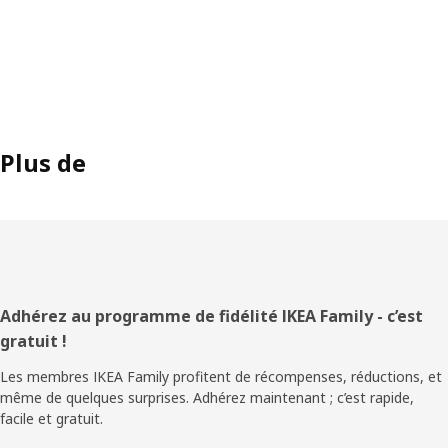
Plus de
Pied
Adhérez au programme de fidélité IKEA Family - c’est
gratuit !
de
Les membres IKEA Family profitent de récompenses, réductions, et
page
même de quelques surprises. Adhérez maintenant ; c’est rapide,
facile et gratuit.