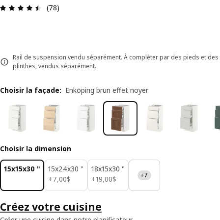
Avis: 4.5 sur 5 étoiles. Nombre total d'avis: 78
(78)
Rail de suspension vendu séparément. À compléter par des pieds et des
plinthes, vendus séparément.
Choisir la façade
:
Enköping brun effet noyer
Choisir la dimension
15x15x30 "
15x24x30 "
18x15x30 "
+7
7,00$
19,00$
+
7
,
00
$
+
19
,
00
$
Créez votre cuisine
Créer une cuisine dans notre planificateur