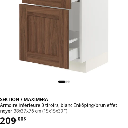
SEKTION / MAXIMERA
Armoire inférieure 3 tiroirs, blanc Enköping/brun effet
noyer,
38x37x76 cm (15x15x30 ")
Prix 209,00$
209
,
00
$